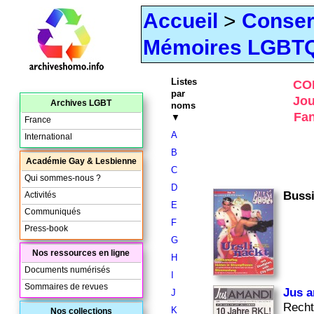
Accueil
>
Conser
Mémoires LGBTQ
Listes
CO
par
Jou
Archives LGBT
noms
Fan
▼
France
A
International
B
Académie Gay & Lesbienne
C
Qui sommes-nous ?
D
Buss
Activités
E
Communiqués
F
Press-book
G
Nos ressources en ligne
H
Documents numérisés
I
Sommaires de revues
Jus 
J
Recht
K
Nos collections