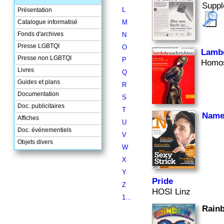
Suppl
L
Présentation
Catalogue informatisé
M
Fonds d'archives
N
Presse LGBTQI
O
Lambd
Presse non LGBTQI
P
Homos
Livres
Q
Guides et plans
R
Documentation
S
Doc. publicitaires
T
Name 
Affiches
U
Doc. événementiels
V
Objets divers
W
X
Y
Pride
Z
HOSI Linz
1...
Rain