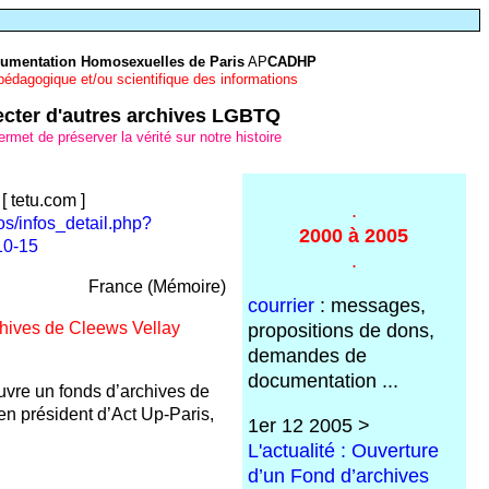
ocumentation Homosexuelles de Paris
AP
CADHP
 pédagogique et/ou scientifique des informations
lecter d'autres archives LGBTQ
et de préserver la vérité sur notre histoire
 tetu.com ]
.
os/infos_detail.php?
2000 à 2005
10-15
.
France (Mémoire)
courrier
: messages,
chives de Cleews Vellay
propositions de dons,
demandes de
documentation ...
vre un fonds d’archives de
en président d’Act Up-Paris,
1er 12 2005 >
L'actualité : Ouverture
d’un Fond d’archives