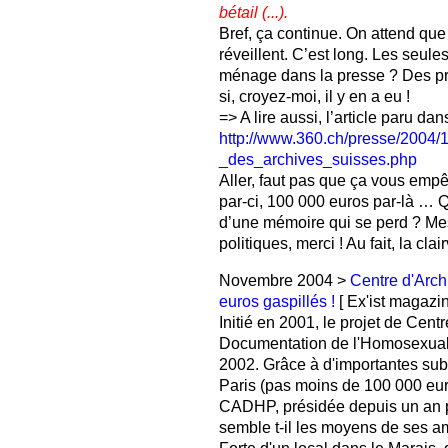
bétail (...).
Bref, ça continue. On attend que
réveillent. C’est long. Les seul
ménage dans la presse ? Des pre
si, croyez-moi, il y en a eu !
=> A lire aussi, l’article paru d
http://www.360.ch/presse/2004/1
_des_archives_suisses.php
Aller, faut pas que ça vous emp
par-ci, 100 000 euros par-là … Q
d’une mémoire qui se perd ? Me
politiques, merci ! Au fait, la cla
Novembre 2004 >
Centre d'Arch
euros gaspillés !
[ Ex'ist magazin
Initié en 2001, le projet de Cent
Documentation de l'Homosexualit
2002. Grâce à d'importantes sub
Paris (pas moins de 100 000 eur
CADHP, présidée depuis un an p
semble t-il les moyens de ses am