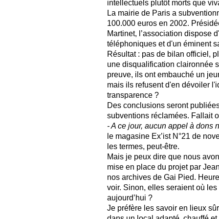
intellectuels plutôt morts que vi
La mairie de Paris a subventio
100.000 euros en 2002. Présidé
Martinet, l’association dispose d
téléphoniques et d'un éminent sa
Résultat : pas de bilan officiel, 
une disqualification claironnée 
preuve, ils ont embauché un jeun
mais ils refusent d'en dévoiler l'
transparence ?
Des conclusions seront publiées
subventions réclamées. Fallait o
- A ce jour, aucun appel à dons n
le magasine Ex’ist N°21 de nove
les termes, peut-être.
Mais je peux dire que nous avo
mise en place du projet par Jean 
nos archives de Gai Pied. Heur
voir. Sinon, elles seraient où le
aujourd’hui ?
Je préfère les savoir en lieux sû
dans un local adapté, chauffé et