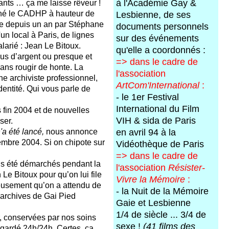
vants … ça me laisse rêveur !
à l'Académie Gay &
nné le CADHP à hauteur de
Lesbienne, de ses
e depuis un an par Stéphane
documents personnels
'un local à Paris, de lignes
sur des événements
larié : Jean Le Bitoux.
qu'elle a coordonnés :
plus d’argent ou presque et
=>
dans le cadre de
sans rougir de honte. La
l'association
e archiviste professionnel,
ArtCom'International
:
identité. Qui vous parle de
- le 1er Festival
International du Film
 fin 2004 et de nouvelles
VIH & sida de Paris
ser.
'a été lancé,
nous annonce
en avril 94 à la
mbre 2004. Si on chipote sur
Vidéothèque de Paris
=>
dans le cadre de
ns été démarchés pendant la
l'association
Résister-
Le Bitoux pour qu’on lui file
Vivre la Mémoire
:
eusement qu’on a attendu de
- la Nuit de la Mémoire
s archives de Gai Pied
Gaie et Lesbienne
1/4 de siècle ... 3/4 de
r, conservées par nos soins
sexe !
(41 films des
 gardé 24h/24h. Certes, ça