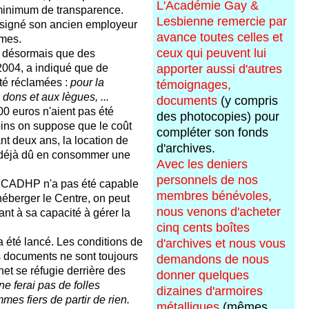
L'Académie Gay &
 minimum de transparence.
Lesbienne remercie par
ssigné son ancien employeur
avance toutes celles et
mmes.
ceux qui peuvent lui
t désormais que des
2004, a indiqué que de
apporter aussi d'autres
té réclamées :
pour la
témoignages,
dons et aux lègues, ...
documents
(y compris
00 euros n'aient pas été
des photocopies) pour
ns on suppose que le coût
compléter son fonds
nt deux ans, la location de
d'archives.
nt déjà dû en consommer une
Avec les deniers
personnels de nos
du CADHP n'a pas été capable
membres bénévoles,
héberger le Centre, on peut
nous venons d'acheter
ant à sa capacité à gérer la
cinq cents boîtes
a été lancé. Les conditions de
d'archives et nous vous
s documents ne sont toujours
demandons de nous
net se réfugie derrière des
donner quelques
 ne ferai pas de folles
dizaines d'armoires
es fiers de partir de rien.
métalliques
(mêmes