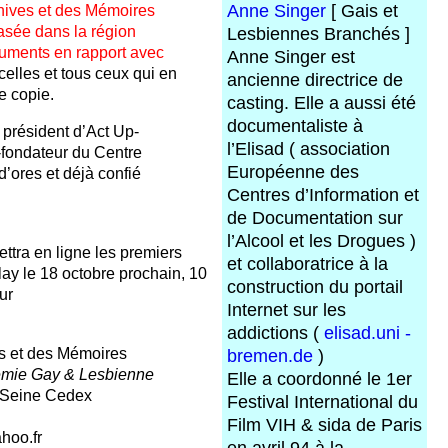
Anne Singer
[ Gais et
hives et des Mémoires
asée dans la région
Lesbiennes Branchés ]
cuments en rapport avec
Anne Singer est
celles et tous ceux qui en
ancienne directrice de
e copie.
casting. Elle a aussi été
documentaliste à
président d’Act Up-
l’Elisad ( association
-fondateur du Centre
Européenne des
d’ores et déjà confié
Centres d’Information et
de Documentation sur
l’Alcool et les Drogues )
tra en ligne les premiers
et collaboratrice à la
ay le 18 octobre prochain, 10
construction du portail
ur
Internet sur les
addictions (
elisad.uni -
s et des Mémoires
bremen.de
)
émie Gay & Lesbienne
Elle a coordonné le 1er
r Seine Cedex
Festival International du
Film VIH & sida de Paris
hoo.fr
en avril 94 à la