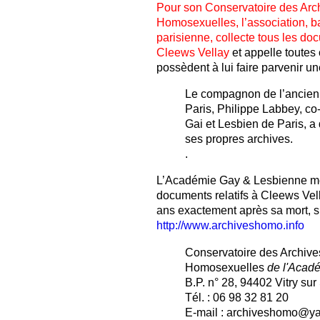
Pour son Conservatoire des Arc
Homosexuelles, l’association, b
parisienne, collecte tous les do
Cleews Vellay
et appelle toutes 
possèdent à lui faire parvenir un
Le compagnon de l’ancien 
Paris, Philippe Labbey, co
Gai et Lesbien de Paris, a 
ses propres archives.
.
L’Académie Gay & Lesbienne met
documents relatifs à Cleews Vell
ans exactement après sa mort, s
http://www.archiveshomo.info
Conservatoire des Archive
Homosexuelles
de l'Acad
B.P. n° 28, 94402 Vitry su
Tél. : 06 98 32 81 20
E-mail : archiveshomo@ya