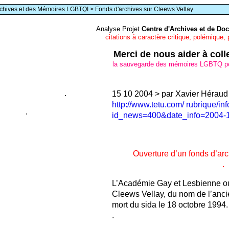
chives et des Mémoires LGBTQI > Fonds d'archives sur Cleews Vellay
Analyse Projet
Centre d'Archives et de D
citations à caractère critique, polémique,
Merci de nous aider à col
la sauvegarde des mémoires LGBTQ perm
.
15 10 2004 > par Xavier Héraud [
http://www.tetu.com/ rubrique/inf
.
id_news=400&date_info=2004-
Ouverture d’un fonds d’ar
.
L’Académie Gay et Lesbienne ou
Cleews Vellay, du nom de l’anci
mort du sida le 18 octobre 1994.
.