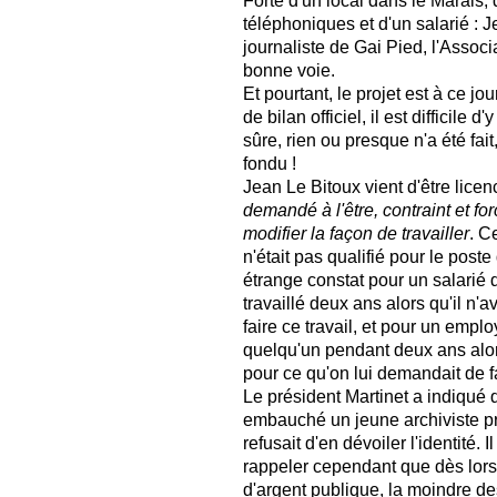
Forte d'un local dans le Marais, 
téléphoniques et d'un salarié : 
journaliste de Gai Pied, l'Associa
bonne voie.
Et pourtant, le projet est à ce jo
de bilan officiel, il est difficile d
sûre, rien ou presque n'a été fait
fondu !
Jean Le Bitoux vient d'être licen
demandé à l'être, contraint et for
modifier la façon de travailler
. C
n'était pas qualifié pour le poste 
étrange constat pour un salarié d'
travaillé deux ans alors qu'il n'a
faire ce travail, et pour un emplo
quelqu'un pendant deux ans alors 
pour ce qu'on lui demandait de fa
Le président Martinet a indiqué 
embauché un jeune archiviste pr
refusait d'en dévoiler l'identité. I
rappeler cependant que dès lors 
d'argent publique, la moindre de