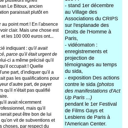
de plusieurs lignes
- stand 1er décembre
Jean Le Bitoux, ancien
au Village des
tion paraissait plutôt en
Associations du CRIPS
ur au point mort ! En l'absence
sur l'esplanade des
'y voir clair. Mais une chose est
Droits de l'Homme à
, et les 100 000 euros ont...
Paris,
- vidéomaton :
cié indiquant :
qu'il avait
enregistrements et
cé, parce qu'il était urgent de
projection de
elui-ci a même précisé qu'il
témoignages au temps
qu'il occupait ! Quelle
du sida,
une part, d'indiquer qu'il a
- exposition Des actions
vait pas les qualifications pour
contre le sida
(photos
yeur d'autre part, de payer
qu'il n'était pas qualifié
des manifestations d'Act
ire.
Up Paris ...)
qu'il avait récemment
pendant le 1er Festival
ofessionnel, mais qu'il
de Films Gays et
l serait peut être bon de lui
Lesbiens de Paris à
qu'on vit de subventions et
l'American Center.
s choses, par respect du