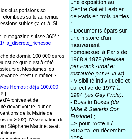
une exposition au
Centre Gai et Lesbien
 les élus parisiens se
de Paris en trois parties
es retombées suite au remue
ssions subies ça et là. Si,
:
- Documents épars sur
ans le magazine suisse 360° :
une histoire d'un
1/ la_discrete_richesse
mouvement
homosexuel à Paris de
êche de dormir. 100 000 euros
1968 à 1978
(réalisée
u’est-ce que c’est à côté
par Frank Arnal et
ssieurs et Mesdames les
restaurée par R-VLM),
irvoyance, c’est un métier ?
-
Visibilité individuelle et
ives Homos : déjà 100.000
collective de 1977 à
e ]
1994
(les Gay Pride)
,
re d'Archives et de
- Boys in Boxes
(de
é devait voir le jour en
Mike & Saverio Con-
ventions de la Mairie de
Fusione)
;
os en 2002), l'Association du
=> pour l'Acte II /
ar Stéphane Martinet avait
SIDArta, en décembre
bitions.
1994 :