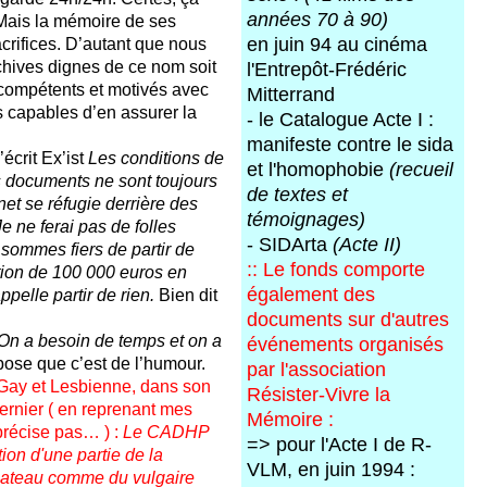
années 70 à 90)
Mais la mémoire de ses
crifices. D’autant que nous
en juin 94 au cinéma
chives dignes de ce nom soit
l'Entrepôt-Frédéric
 compétents et motivés avec
Mitterrand
 capables d’en assurer la
- le Catalogue Acte I :
manifeste contre le sida
écrit Ex’ist
Les conditions de
et l'homophobie
(recueil
s documents ne sont toujours
de textes et
net se réfugie derrière des
témoignages)
e ne ferai pas de folles
- SIDArta
(Acte II)
sommes fiers de partir de
::
Le fonds comporte
tion de 100 000 euros en
également des
ppelle partir de rien.
Bien dit
documents sur d'autres
On a besoin de temps et on a
événements organisés
se que c’est de l’humour.
par l'association
Gay et Lesbienne, dans son
Résister-Vivre la
rnier ( en reprenant mes
Mémoire :
précise pas… ) :
Le CADHP
=> pour l'Acte I de R-
tion d'une partie de la
VLM, en juin 1994 :
teau comme du vulgaire