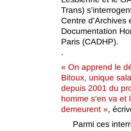
Trans) s’interrogent
Centre d’Archives 
Documentation Ho
Paris (CADHP).
.
« On apprend le d
Bitoux, unique salar
depuis 2001 du pr
homme s’en va et l
demeurent »
, écriv
Parmi ces interr