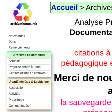
Accueil
> Archive
Analyse P
Documenta
Nouveautés
Dons
Remerciements
citations 
Archives et Mémoires
pédagogique e
Actualité
Projet de centre à Paris
Centres et fonds d'archives
Merci de nou
Académie Gay & Lesbienne
Association
Activités
la sauvegard
Press book
Communiqués