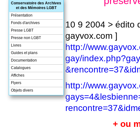
préserve
Conservatoire des Archives
et des Mémoires LGBT
Présentation
10 9 2004 > édito 
Fonds d'archives
Presse LGBT
gayvox.com ]
Presse non LGBT
http://www.gayvox
Livres
Guides et plans
gay/index.php?ga
Documentation
&rencontre=37&i
Catalogues
Affiches
http://www.gayvox
Flyers
Objets divers
gays=4&lesbienn
rencontre=37&id
+ ou m