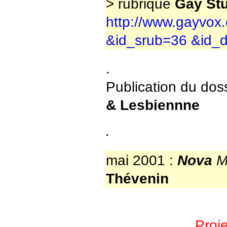
> rubrique
Gay St
http://www.gayvox.
&id_srub=36 &id_
.
Publication du doss
& Lesbiennne
.
mai 2001 :
Nova
M
Thévenin
Proj