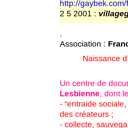
http://gaybek.com/
2 5 2001 :
village
.
Association :
Fran
Naissance 
Un centre de docum
Lesbienne
, dont l
- “entraide sociale,
des créateurs ;
- collecte, sauveg