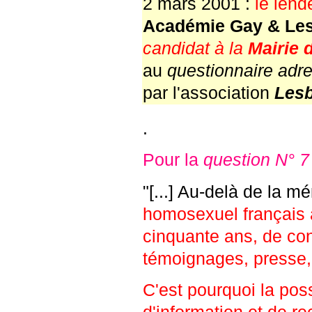
2 mars 2001 :
le len
Académie Gay & Le
candidat à la
Mairie 
au
questionnaire adr
par l'association
Lesb
.
Pour la
question N° 7
"[...] Au-delà de la m
homosexuel français a 
cinquante ans, de cons
témoignages, presse, 
C'est pourquoi la poss
d'information et de r