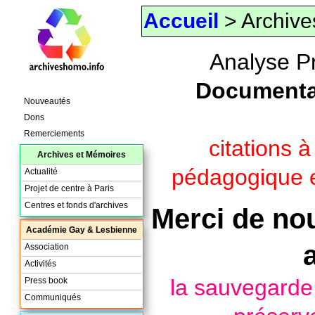
Accueil
> Archive
Analyse P
Documenta
Nouveautés
Dons
Remerciements
citations 
Archives et Mémoires
pédagogique e
Actualité
Projet de centre à Paris
Centres et fonds d'archives
Merci de nou
Académie Gay & Lesbienne
Association
Activités
la sauvegard
Press book
Communiqués