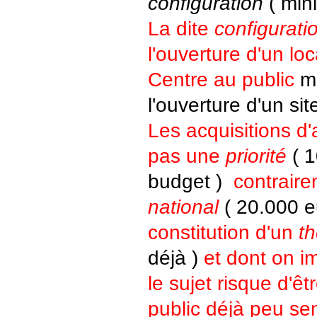
configuration
( min
La dite
configurati
l'ouverture d'un loc
Centre au public
ma
l'ouverture d'un sit
Les acquisitions d'
pas une
priorité
( 1
budget )
contrair
national
( 20.000 e
constitution d'un
t
déjà )
et dont on i
le sujet risque d'êt
public déjà peu sen