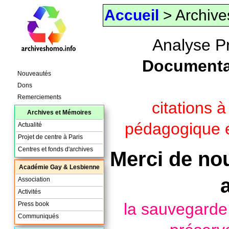
Accueil
> Archive
Analyse P
Documenta
Nouveautés
Dons
Remerciements
citations 
Archives et Mémoires
pédagogique e
Actualité
Projet de centre à Paris
Centres et fonds d'archives
Merci de nou
Académie Gay & Lesbienne
Association
Activités
la sauvegard
Press book
Communiqués