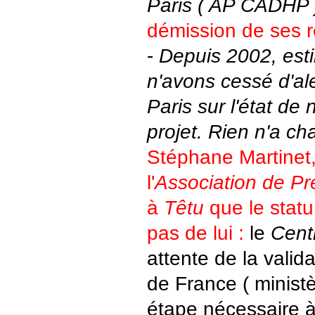
Paris ( AP CADHP )
démission de ses 
-
Depuis 2002, est
n'avons cessé d'ale
Paris sur l'état d
projet. Rien n'a ch
Stéphane Martinet,
l'
Association de Pré
à
Têtu
que le statu
pas de lui :
le
Cent
attente de la valid
de France ( ministè
étape nécessaire à 