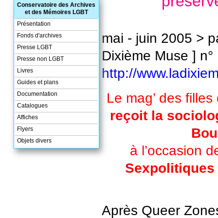
préserve
Conservatoire des Archives
et des Mémoires LGBT
Présentation
mai - juin 2005 > p
Fonds d'archives
Presse LGBT
Dixième Muse ] n°
Presse non LGBT
http://www.ladixi
Livres
Guides et plans
Le mag’ des filles 
Documentation
Catalogues
reçoit la sociol
Affiches
Bou
Flyers
Objets divers
à l’occasion d
Sexpolitiques
Après Queer Zones