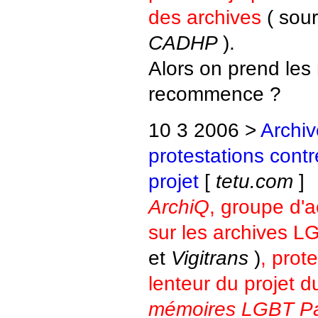
des archives
( sou
CADHP
).
Alors on prend le
recommence ?
10 3 2006 >
Archi
protestations contr
projet
[
tetu.com
]
ArchiQ
, groupe d'a
sur les archives L
et
Vigitrans
)
, prot
lenteur du projet 
mémoires LGBT Par