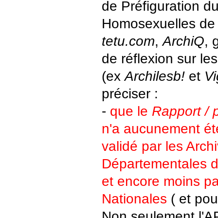
de Préfiguration d
Homosexuelles de 
tetu.com
,
ArchiQ
, 
de réflexion sur l
(ex
Archilesb!
et
Vi
préciser :
-
que le
Rapport /
n'a aucunement ét
validé par les Arch
Départementales de
et encore moins pa
Nationales
( et pou
Non seulement l'A