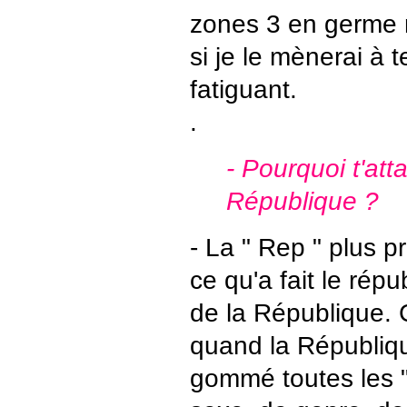
zones 3 en germe m
si je le mènerai à t
fatiguant.
.
- Pourquoi t'att
République ?
- La " Rep " plus p
ce qu'a fait le rép
de la République. C
quand la Républiq
gommé toutes les "