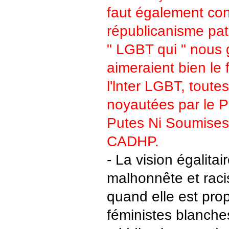
faut également con
républicanisme pat
" LGBT qui " nous 
aimeraient bien le 
l'lnter LGBT, toute
noyautées par le P
Putes Ni Soumises,
CADHP.
- La vision égalitai
malhonnête et raci
quand elle est pro
féministes blanch