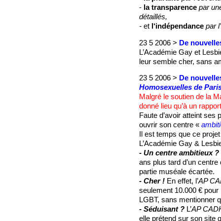
-
la transparence
par un
détaillés,
-
et
l‘indépendance
par 
23 5 2006 >
De nouvelles
L’Académie Gay et Lesbie
leur semble cher, sans am
23 5 2006 >
De nouvelles
Homosexuelles de Pari
Malgré le soutien de la M
donné lieu qu’à un rapport
Faute d’avoir atteint ses p
ouvrir son centre «
ambit
Il est temps que ce projet
L’Académie Gay & Lesbien
- Un centre ambitieux ?
ans plus tard d’un centre
partie muséale écartée.
- Cher !
En effet, l’
AP C
seulement 10.000 € pour l
LGBT, sans mentionner qu’i
- Séduisant ?
L’
AP CAD
elle prétend sur son site