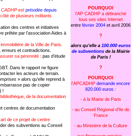
POURQUOI
 CADHP
est
présidée depuis
l'AP CADHP a débranché
 côté de plusieurs militants
tous ses sites Internet
entre
février 2004
et avril 2006
sation des centres et initiatives
e prêtée par l’association Aides à
?
 immobilière de la Ville de Paris.
alors qu'elle a
100.000 euros
 erreurs et contradictions.
de subventions
de la Mairie
ssurer sa pérennité :
pas d’étude
de Paris !
?
BT. Dans le rapport ne figure
ntacter les acteurs de terrain.
POURQUOI
comprises
» alors qu’elle reprend à
l'APCADHP
demande encore
’embarrasse pas de copier
820.000 euros
:
 !
e bibliothèque, de la documentation
- à la Mairie de Paris
et centres de documentation
- au Conseil Régional d'Ile de
France
art de ce projet de centre
er des subventions au Conseil
- au Ministère de la Culture
- aux financeurs privées ...