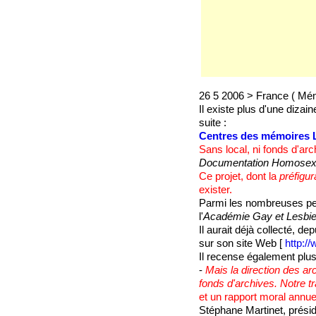
26 5 2006 > France ( Mém
Il existe plus d'une dizai
suite :
Centres des mémoires LG
Sans local, ni fonds d'arc
Documentation Homosexu
Ce projet, dont la
préfigur
exister.
Parmi les nombreuses per
l'
Académie Gay et Lesbi
Il aurait déjà collecté, d
sur son site Web [
http:/
Il recense également plu
-
Mais la direction des ar
fonds d'archives. Notre t
et un rapport moral annue
Stéphane Martinet, prési