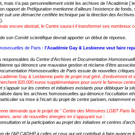
, mais n'a pas personnellement visité les archives de l'Académie [ l
son
rapport de Préfiguration
mentionne d'ailleurs l'existence de fonds, s
jet suit une démarche certifiée technique
par la direction des Archives
).
mais encore abstrait, le Centre saura-t-il transformer ses nombreux c
e de son
Comité scientifique
devrait apporter un début de réponse.
osexuelles de Paris :
l'Académie Gay & Lesbienne veut faire repar
es responsables du
Centre d’Archives et Documentation Homosexuell
ienne qui dénonce une mauvaise gestion et réclame d’être associée 
 Documentation Homosexuelles de Paris
essuie de nouvelles critiques
Académie Gay & Lesbienne parle de
projet mal géré
, d’
enlisement
et s
herchent 820.000 euros supplémentaires pour ouvrir le fameux centre
t s’appuie sur les centres et initiatives existants pour débloquer la si
cialisée dans les archives homosexuelles qui dénonce
l’occultation et
articulier sa mise à l’écart du projet de centre parisien,
notamment en 
nne demande que le projet de "
Centre des Mémoires LGBT Paris Îl
aines, avec de nouvelles énergies
en s’appuyant sur :
onsultation et la participation au projet des initiatives et centres d’a
ure de l’AP CADHP à celles et ceux qui ont contribué à faire avancer le