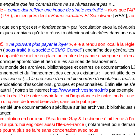
s enquête que les commissions ne se réunissaient pas
»…
 le «
centre doit refléter une image de stricte neutralité
» alors que l’
AP
( PS ), ancien président d’
Homosexualités Et Socialisme
[
HES
]
, au
 que son projet est «
fondamental
» par l’occultation et/ou la dévalori
uelques archives qu’elle a réussi à obtenir sont stockées dans une cav
05, «
ne pouvant plus payer le loyer
», elle a rendu son local à la régie
n
(
sous-traité à la société
CCMO Conseil
) enchaîne des généralités,
la capacité de mettre en place un centre de grande envergure et d’en a
 technique approfondie et rien sur les sources de financement.
du monde des archives, bibliothèques et centres de documentation LG
nement et du financement des centres existants : il serait utile de co
a révision et (…) la précision d’un certain nombre d’orientations mal 
ndications d’associations, groupes et personnalités. Enfin elle ne s
autrui ( notre site internet
http://www.archiveshomo.info
par exemple )
ier la réalité de notre savoir-faire, ni l’importance de notre fonds : un
n cinq ans de travail bénévole, sans aide publique.
emblé une documentation spécifique sur les archives, bibliothèques 
anger.
miciliation en banlieue, l’Académie Gay & Lesbienne était tenue à l’éc
d aujourd’hui englober aussi l’Île-de-France
( notamment pour demand
ne pourra plus se faire sans concertation avec nous !