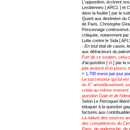
L'opposition, écrivent no
Lesbiennes
[
ARCL
] et
C
dans la foulée [ par la su
Quant aux destinées du CA
de Paris, Christophe Gir
Personnage controversé, l
critiquée, notamment par 
Lutte contre le Sida [ AFL
-
En tout état de cause, 
aux détracteurs du patro
Fort de ce soutien, celui
d'acquisition
]
et
[ par la su
pas avancé d'un pouce, m
>
1.700 euros par jour po
Le successeur qui lui est
du X° arrondissement, sou
créée au même moment
question Gaie et de l'ide
Selon
Le Perroquet libéré
éduquer à la question gay
facturés aux contribuables
La
nature des sources ar
des compétences du Cen
Paris
, de godemiché, de p