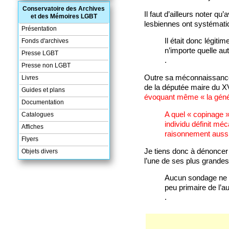
Conservatoire des Archives
Il faut d’ailleurs noter 
et des Mémoires LGBT
lesbiennes ont systématiq
Présentation
Il était donc légiti
Fonds d'archives
n’importe quelle aut
Presse LGBT
.
Presse non LGBT
Outre sa méconnaissance 
Livres
de la députée maire du 
Guides et plans
évoquant même « la généro
Documentation
A quel « copinage » 
Catalogues
individu définit m
Affiches
raisonnement aussi 
Flyers
Je tiens donc à dénoncer
Objets divers
l’une de ses plus grandes
Aucun sondage ne se
peu primaire de l’au
.