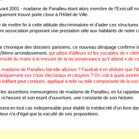
qu’avant 2001 - madame de Panafieu étant alors membre de l’Exécutif mu
uement trouvé porte close à l’Hôtel de Ville.
me de mettre fin à cette attitude discriminatoire et d’aider ces structur
re association proposant une prestation utile aux habitants de notre ci
chronique des dossiers parisiens, ce nouveau dérapage confirme la c
XVIIème arrondissement,
qui utilise d’ailleurs ici les vocables de « cli
sité du maire à la mesure de la reconnaissance qu’il attend » de ces
madame de Panafieu fait-elle allusion ? Faudrait-il en déduire que l’id
écaniquement ses choix électoraux et citoyens ? On voit à quels ext
édifiant peut conduire, appliqué à telle ou telle composante de la soci
 les assertions mensongères de madame de Panafieu, en lui rappelant 
 richesses et son esprit d’ouverture, une constante de son histoire.
ra en tout cas indispensable pour établir la médiocrité d’un livre da
teur n’a d’égal que la vacuité de ses propositions.
.