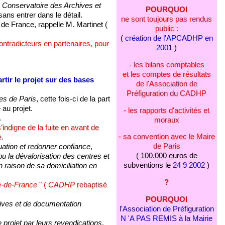
e
Conservatoire des Archives et
POURQUOI
ans entrer dans le détail.
ne sont toujours pas rendus
 de France, rappelle M. Martinet (
public :
(
création de l'APCADHP en
ontradicteurs en partenaires, pour
2001
)
- les bilans comptables
et les comptes de résultats
tir le projet sur des bases
de l'Association de
Préfiguration du CADHP
es de Paris
, cette fois-ci de la part
au projet.
- les rapports d'activités et
.
moraux
’indigne de la fuite en avant de
- sa convention avec le Maire
.
de Paris
tuation et redonner confiance
,
( 100.000 euros de
/ou la dévalorisation des centres et
subventions le
24 9 2002
)
raison de sa domiciliation en
?
e-de-France
" (
CADHP
rebaptisé
POURQUOI
rchives et de documentation
l'Association de Préfiguration
N 'A PAS REMIS à la Mairie
 projet par leurs revendications
,