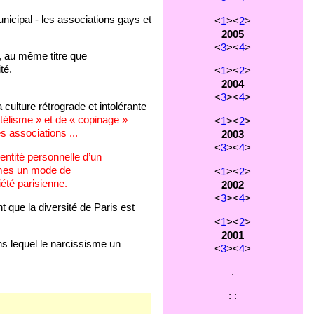
nicipal - les associations gays et
<
1
><
2
>
2005
<
3
><
4
>
es, au même titre que
té.
<
1
><
2
>
2004
<
3
><
4
>
ulture rétrograde et intolérante
entélisme » et de « copinage »
<
1
><
2
>
 associations ...
2003
<
3
><
4
>
entité personnelle d’un
rêmes un mode de
<
1
><
2
>
été parisienne.
2002
<
3
><
4
>
que la diversité de Paris est
<
1
><
2
>
2001
ns lequel le narcissisme un
<
3
><
4
>
.
: :