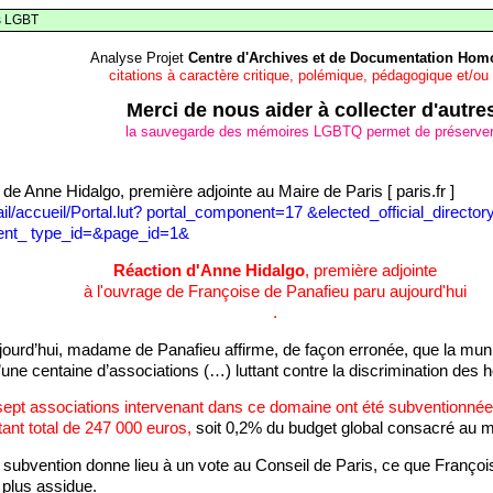
s LGBT
Analyse Projet
Centre d'Archives et de Documentation Homo
citations à caractère critique, polémique, pédagogique et/ou
Merci de nous aider à collecter d'aut
la sauvegarde des mémoires LGBTQ permet de préserver la
 Anne Hidalgo, première adjointe au Maire de Paris [ paris.fr ]
rtail/accueil/Portal.lut? portal_component=17 &elected_official_dire
nt_ type_id=&page_id=1&
Réaction d'Anne Hidalgo
, première adjointe
à l'ouvrage de Françoise de Panafieu paru aujourd'hui
.
urd’hui, madame de Panafieu affirme, de façon erronée, que la munic
’une centaine d’associations (…) luttant contre la discrimination des
-sept associations intervenant dans ce domaine ont été subventionnées
ant total de 247 000 euros,
soit 0,2% du budget global consacré au mo
 subvention donne lieu à un vote au Conseil de Paris, ce que Françoi
t plus assidue.