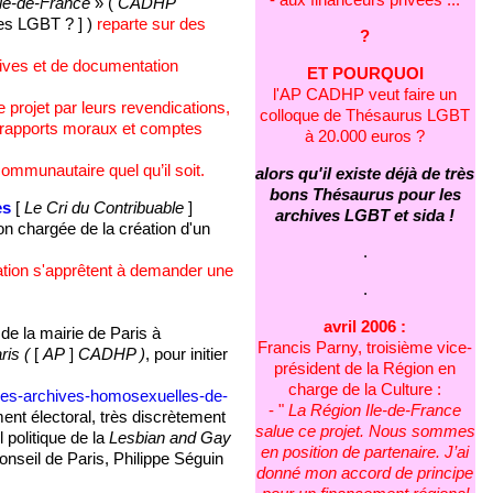
le-de-France
» (
CADHP
es LGBT ? ] )
reparte sur des
?
rchives et de documentation
ET POURQUOI
l'AP CADHP veut faire un
 projet par leurs revendications,
colloque de Thésaurus LGBT
es rapports moraux et comptes
à 20.000 euros ?
ommunautaire quel qu’il soit.
alors qu'il existe déjà de très
bons Thésaurus pour les
es
[
Le Cri du Contribuable
]
archives LGBT et sida !
n chargée de la création d'un
.
iation s'apprêtent à demander une
.
avril 2006 :
de la mairie de Paris à
Francis Parny, troisième vice-
is (
[
AP
]
CADHP )
, pour initier
président de la Région en
charge de la Culture :
-des-archives-homosexuelles-de-
- "
La Région Ile-de-France
ment électoral, très discrètement
salue ce projet. Nous sommes
politique de la
Lesbian and Gay
en position de partenaire. J’ai
onseil de Paris, Philippe Séguin
donné mon accord de principe