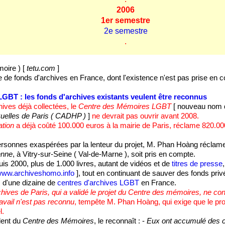
2006
1er semestre
2e semestre
.
oire ) [
tetu.com
]
ne de fonds d'archives en France, dont l'existence n'est pas prise en 
BT : les fonds d'archives existants veulent être reconnus
hives déjà collectées, le
Centre des Mémoires LGBT
[ nouveau nom d
elles de Paris ( CADHP )
]
ne devrait pas ouvrir avant 2008.
ation
a déjà coûté 100.000 euros à la mairie de Paris, réclame 820.0
sonnes exaspérées par la lenteur du projet, M. Phan Hoàng réclame 
enne
, à Vitry-sur-Seine ( Val-de-Marne ), soit pris en compte.
epuis 2000, plus de 1.000 livres, autant de vidéos et de
titres de presse
/www.archiveshomo.info
], tout en continuant de sauver des fonds priv
s d'une dizaine de
centres d'archives LGBT
en France.
chives de Paris, qui a validé le projet du Centre des mémoires, ne con
ravail n'est pas reconnu
, tempête M. Phan Hoàng, qui exige que le pro
l.
dent du
Centre des Mémoires
, le reconnaît : -
Eux ont accumulé des c