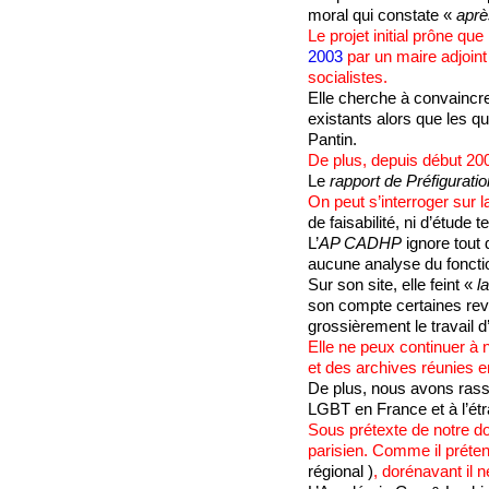
moral qui constate «
aprè
Le projet initial prône que
2003
par un maire adjoint 
socialistes.
Elle cherche à convaincre
existants alors que les q
Pantin.
De plus, depuis début 20
Le
rapport de Préfiguratio
On peut s’interroger sur 
de faisabilité, ni d’étude
L’
AP CADHP
ignore tout 
aucune analyse du fonction
Sur son site, elle feint «
l
son compte certaines reve
grossièrement le travail d’
Elle ne peux continuer à n
et des archives réunies e
De plus, nous avons rass
LGBT en France et à l’étr
Sous prétexte de notre do
parisien. Comme il préten
régional )
, dorénavant il 