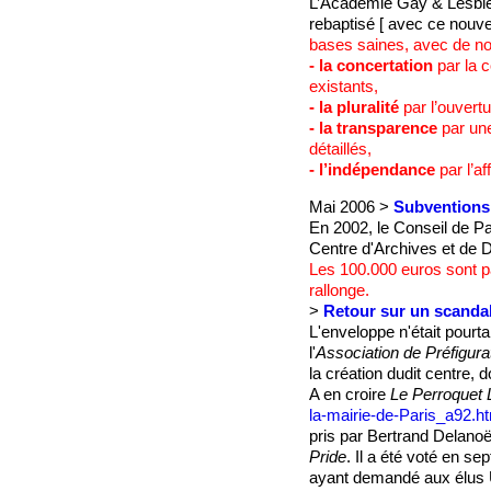
L’Académie Gay & Lesbie
rebaptisé [ avec ce nouv
bases saines, avec de nou
- la concertation
par la c
existants,
- la pluralité
par l’ouvertu
- la transparence
par une
détaillés,
- l’indépendance
par l’a
Mai 2006 >
Subventions 
En 2002, le Conseil de Pa
Centre d'Archives et de 
Les 100.000 euros sont pa
rallonge.
>
Retour sur un scanda
L'enveloppe n'était pourt
l'
Association de Préfigur
la création dudit centre, 
A en croire
Le Perroquet 
la-mairie-de-Paris_a92.h
pris par Bertrand Delano
Pride
. Il a été voté en s
ayant demandé aux élus U