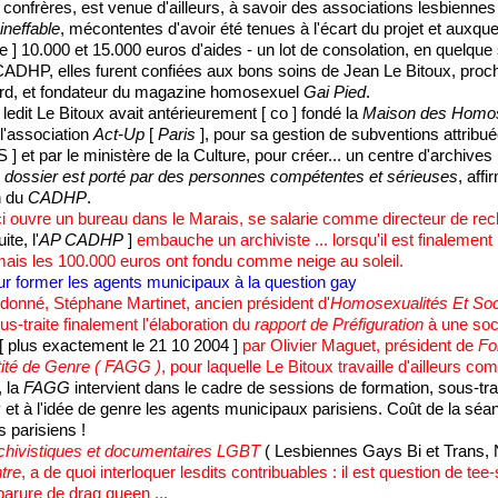
s confrères, est venue d'ailleurs, à savoir des associations lesbienne
ineffable
, mécontentes d'avoir été tenues à l'écart du projet et auxque
ite ] 10.000 et 15.000 euros d'aides - un lot de consolation, en quelque 
DHP, elles furent confiées aux bons soins de Jean Le Bitoux, proche 
ard, et fondateur du magazine homosexuel
Gai Pied
.
edit Le Bitoux avait antérieurement [ co ] fondé la
Maison des Homos
l'association
Act-Up
[
Paris
], pour sa gestion de subventions attribu
S ] et par le ministère de la Culture, pour créer... un centre d'archive
le dossier est porté par des personnes compétentes et sérieuses
, aff
n du
CADHP
.
-ci ouvre un bureau dans le Marais, se salarie comme directeur de re
ite, l'
AP CADHP
]
embauche un archiviste ... lorsqu'il est finalement 
ais les 100.000 euros ont fondu comme neige au soleil.
ur former les agents municipaux à la question gay
 donné, Stéphane Martinet, ancien président d'
Homosexualités Et Soc
s-traite finalement l'élaboration du
rapport de Préfiguration
à une soc
[ plus exactement le 21 10 2004 ]
par Olivier Maguet, président de
Fo
ntité de Genre ( FAGG )
, pour laquelle Le Bitoux travaille d'ailleurs c
, la
FAGG
intervient dans le cadre de sessions de formation, sous-tra
 et à l'idée de genre les agents municipaux parisiens. Coût de la séan
 parisiens !
chivistiques et documentaires LGBT
( Lesbiennes Gays Bi et Trans,
tre
, a de quoi interloquer lesdits contribuables : il est question de tee
arure de drag queen ...