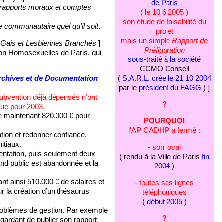
de Paris
es rapports moraux et comptes
( le 10 6 2005 )
son étude de faisabilité du
e communautaire quel qu’il soit
.
projet
mais un simple
Rapport de
[
Gais et Lesbiennes Branchés
]
Préfiguration
ion Homosexuelles de Paris, qui
sous-traité à la société
CCMO Conseil
(
S.A.R.L. crée le 21 10 2004
rchives et de Documentation
par le
président du FAGG
) ]
 subvention déjà dépensés n’ont
?
vue pour 2003.
 maintenant 820.000 € pour
POURQUOI
l'AP CADHP a fermé :
uation et redonner confiance.
itiaux.
- son local
entation, puis seulement deux
( rendu à la Ville de Paris
fin
and public est abandonnée et la
2004
)
t ainsi 510.000 € de salaires et
- toutes ses lignes
r la création d’un thésaurus
téléphoniques
(
début 2005
)
problèmes de gestion. Par exemple
?
 gardant de publier son rapport