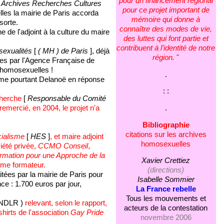
pour un financement régional
s
Archives Recherches Cultures
pour ce projet important de
lles la mairie de Paris accorda
mémoire qui donne à
sorte.
connaître des modes de vie,
de l'adjoint à la culture du maire
des luttes qui font partie et
contribuent à l’identité de notre
exualités
[
( MH ) de Paris
], déjà
région.
"
ées par l'Agence Française de
s homosexuelles !
.
irme pourtant Delanoë en réponse
: :
cherche
[
Responsable du Comité
.
remercié, en 2004, le projet n'a
Bibliographie
citations sur les archives
ialisme
[
HES
]
, et maire adjoint
homosexuelles
iété privée,
CCMO Conseil
,
rmation pour une Approche de la
Xavier Crettiez
omme formateur.
(directions)
itées par la mairie de Paris pour
Isabelle Sommier
ce : 1.700 euros par jour,
La France rebelle
Tous les mouvements et
 NDLR )
relevant, selon le rapport,
acteurs de la contestation
-shirts de l'association
Gay Pride
novembre 2006