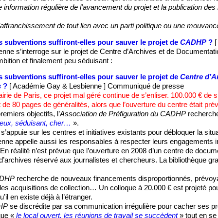
e information régulière de l’avancement du projet et la publication d
l’affranchissement de tout lien avec un parti politique ou une mouvanc
 subventions suffiront-elles pour sauver le projet de
CADHP
?
nne s’interroge sur le projet de Centre d’Archives et de Documentat
bition et finalement peu séduisant :
 subventions suffiront-elles pour sauver le projet de
Centre d’A
s
?
[ Académie Gay & Lesbienne ] Communiqué de presse
airie de Paris, ce projet mal géré continue de s’enliser. 100.000 € de
 de 80 pages de généralités, alors que l’ouverture du centre était pré
remiers objectifs, l’
Association de Préfiguration du CADHP
recherche
ieux, séduisant, cher…
».
 s’appuie sur les centres et initiatives existants pour débloquer la sit
ne appelle aussi les responsables à respecter leurs engagements in
En réalité n’est prévue que l’ouverture en 2008 d’un centre de docum
 d’archives réservé aux journalistes et chercheurs. La bibliothèque gr
ADHP
recherche de nouveaux financements disproportionnés, prévoyan
es acquisitions de collection… Un colloque à 20.000 € est projeté pou
l en existe déjà à l’étranger.
HP
se discrédite par sa communication irrégulière pour cacher ses 
 que «
le local ouvert, les réunions de travail se succèdent
» tout en se