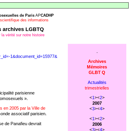
sexuelles de Paris
AP
CADHP
 scientifique des informations
res archives LGBTQ
 vérité sur notre histoire
.
ctory_id=-1&document_id=15977&
Archives
Mémoires
GLBT Q
Actualités
trimestrielles
ipalité parisienne
<
1
><
2
>
 homosexuels ».
2007
 en 2005 par la Ville de
<
3
><
4
>
nde associatif parisien.
<
1
><
2
>
se de Panafieu devrait
2006
<
3
><
4
>