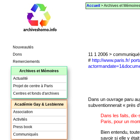
Accueil
> Archives et Mémoire
Nouveautés
11 1 2006 > communiqué de
Dons
#
http://www.paris.fr/ po
Remerciements
actormandate=1&docume
Archives et Mémoires
Actualité
Projet de centre à Paris
Centres et fonds d'archives
Dans un ouvrage paru aujo
Académie Gay & Lesbienne
subventionnerait « près d
Association
Dans les faits, dix
Activités
Paris, pour un mont
Press book
Bien entendu, toute
Communiqués
savoir si elle y étai