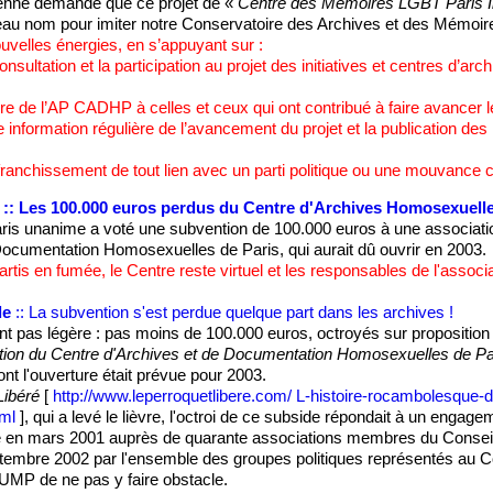
nne demande que ce projet de «
Centre des Mémoires LGBT Paris Î
eau nom pour imiter notre Conservatoire des Archives et des Mémoir
velles énergies, en s’appuyant sur :
onsultation et la participation au projet des initiatives et centres d’a
re de l’AP CADHP à celles et ceux qui ont contribué à faire avancer le
 information régulière de l’avancement du projet et la publication d
ffranchissement de tout lien avec un parti politique ou une mouvance c
:: Les 100.000 euros perdus du Centre d'Archives Homosexuell
ris unanime a voté une subvention de 100.000 euros à une associatio
Documentation Homosexuelles de Paris, qui aurait dû ouvrir en 2003.
rtis en fumée, le Centre reste virtuel et les responsables de l'assoc
le
:: La subvention s'est perdue quelque part dans les archives !
ant pas légère : pas moins de 100.000 euros, octroyés sur proposition 
ation du Centre d'Archives et de Documentation Homosexuelles de Par
dont l'ouverture était prévue pour 2003.
Libéré
[
http://www.leperroquetlibere.com/ L-histoire-rocambolesque
tml
], qui a levé le lièvre, l'octroi de ce subside répondait à un engage
ë en mars 2001 auprès de quarante associations membres du Conseil 
eptembre 2002 par l'ensemble des groupes politiques représentés au C
MP de ne pas y faire obstacle.