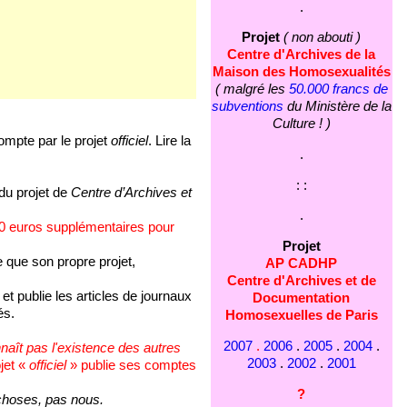
.
Projet
( non abouti )
Centre d'Archives de la
Maison des Homosexualités
( malgré les
50.000 francs de
subventions
du Ministère de la
Culture ! )
compte par le projet
officiel
. Lire la
.
: :
u projet de
Centre d’Archives et
.
00 euros supplémentaires pour
Projet
que son propre projet,
AP CADHP
Centre d'Archives et de
, et publie les articles de journaux
Documentation
és.
Homosexuelles de Paris
2007
.
2006
.
2005
.
2004
.
naît pas l'existence des autres
2003
.
2002
.
2001
jet «
officiel
» publie ses comptes
?
hoses, pas nous.