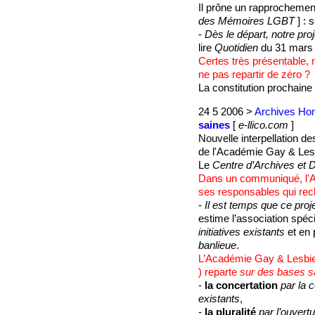
Il prône un rapprochement
des Mémoires LGBT
] : 
-
Dès le départ, notre pro
lire
Quotidien
du 31 mars 
Certes très présentable, 
ne pas repartir de zéro ?
La constitution prochain
24 5 2006 >
Archives Hom
saines
[
e-llico.com
]
Nouvelle interpellation d
de l'Académie Gay & Lesb
Le
Centre d’Archives et
Dans un communiqué, l'
ses responsables qui rec
-
Il est temps que ce proje
estime l’association spé
initiatives existants
et en p
banlieue
.
L’Académie Gay & Lesbie
) reparte
sur des bases s
-
la concertation
par la c
existants
,
-
la pluralité
par l’ouvert