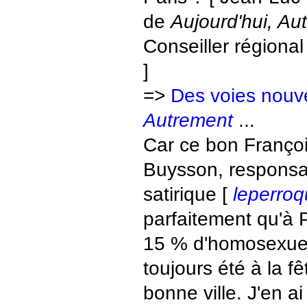
de
Aujourd'hui, Au
Conseiller régiona
]
=>
Des voies nouv
Autrement
...
Car ce bon Franço
Buysson, responsab
satirique [
leperroq
parfaitement qu'à P
15 % d'homosexuel
toujours été à la f
bonne ville. J'en 