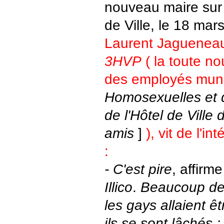
nouveau maire sur l
de Ville, le 18 mar
Laurent Jagueneau
3HVP
( la toute no
des employés mun
Homosexuelles et
de l'Hôtel de Ville 
amis
]
), vit de l'in
:
- C'est pire
, affirme
Illico
.
Beaucoup de 
les gays allaient ê
ils se sont lâchés ;