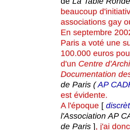
de
La Table Rond
beaucoup d'initiati
associations gay o
En septembre 2002
Paris a voté une s
100.000 euros pour
d'un
Centre d'Arch
Documentation de
de Paris (
AP CAD
est évidente.
A l'époque
[
discrè
l'Association AP C
de Paris
]
, j'ai don