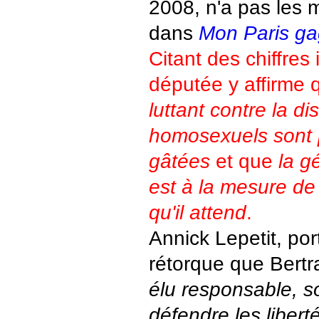
2008, n'a pas les
dans
Mon Paris ga
Citant des chiffres 
députée y affirme
luttant contre la di
homosexuels sont p
gâtées
et que
la g
est à la mesure de
qu'il attend
.
Annick Lepetit, po
rétorque que Bert
élu responsable, s
défendre les liberté