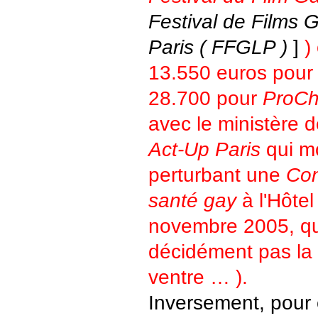
Festival de Films 
Paris ( FFGLP )
]
)
13.550 euros pou
28.700 pour
ProCh
avec le ministère 
Act-Up Paris
qui mo
perturbant une
Con
santé gay
à l'Hôtel
novembre 2005, qu'
décidément pas la
ventre … ).
Inversement, pour 