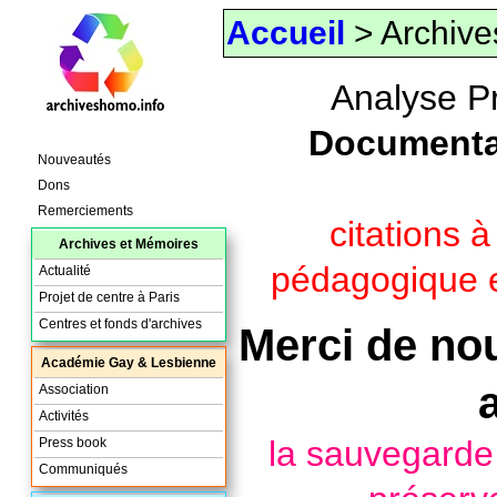
Accueil
> Archive
Analyse P
Documenta
Nouveautés
Dons
Remerciements
citations 
Archives et Mémoires
pédagogique e
Actualité
Projet de centre à Paris
Centres et fonds d'archives
Merci de nou
Académie Gay & Lesbienne
Association
Activités
la sauvegard
Press book
Communiqués