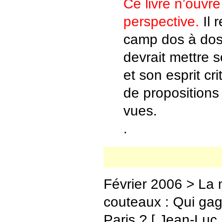
Ce livre n’ouvr
perspective.
Il 
camp dos à dos 
devrait mettre s
et son esprit cr
de propositions 
vues.
.
Février 2006 > La n
couteaux : Qui gagn
Paris ? [ Jean-Luc