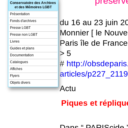
préserve
Conservatoire des Archives
et des Mémoires LGBT
Présentation
du 16 au 23 juin 2
Fonds d'archives
Presse LGBT
Monnier [ le Nouve
Presse non LGBT
Paris île de Franc
Livres
Guides et plans
> 5
Documentation
#
http://obsdepari
Catalogues
Affiches
articles/p227_211
Flyers
Objets divers
Actu
Piques et répliq
Dans “ PARIScide ”