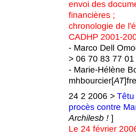
envoi des docume
financières ;
chronologie de l
CADHP 2001-2006
- Marco Dell Om
> 06 70 83 77 01
- Marie-Hélène Bo
mhbourcier[
AT
]fr
24 2 2006 >
Têtu
procès contre Ma
Archilesb !
]
Le 24 février 200