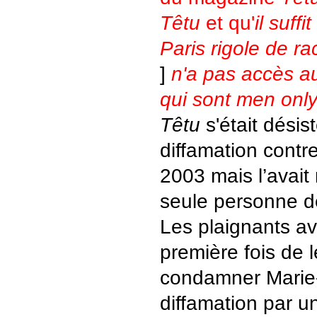
Têtu
et qu'
il suff
Paris rigole de 
]
n'a pas accès a
qui sont men onl
Têtu
s'était désis
diffamation cont
2003 mais l’avait
seule personne d
Les plaignants a
première fois de 
condamner Marie-
diffamation par u