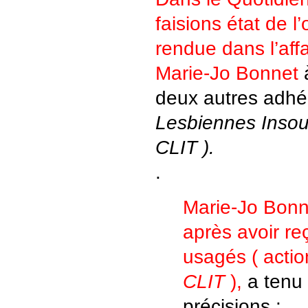
faisions état de 
rendue dans l’affa
Marie-Jo Bonnet
deux autres adh
Lesbiennes Insou
CLIT ).
.
Marie-Jo Bonne
après avoir re
usagés ( actio
CLIT
),
a tenu 
précisions :