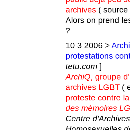
archives
( sourc
Alors on prend 
?
10 3 2006 >
Arch
protestations cont
tetu.com
]
ArchiQ
, groupe d'
archives LGBT
( 
proteste contre l
des mémoires LGB
Centre d'Archive
Homosexuelles de