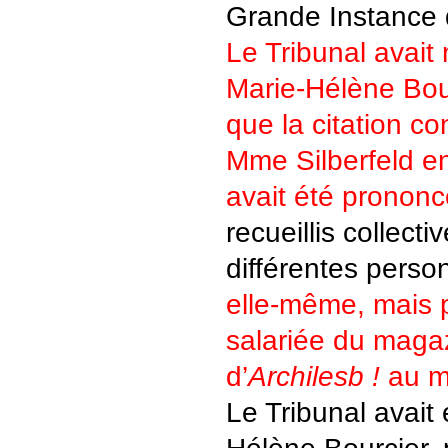
Grande Instance 
Le Tribunal avai
Marie-Hélène Bou
que la citation c
Mme Silberfeld e
avait été pronon
recueillis collec
différentes perso
elle-même, mais
salariée du mag
d’
Archilesb !
au mo
Le Tribunal avait
Hélène Bourcier, 