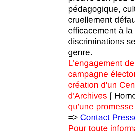
pédagogique, cultu
cruellement défau
efficacement à la 
discriminations s
genre.
L'engagement de 
campagne élector
création d'un Ce
d'Archives
[ Homo
qu'une promesse 
=>
Contact Press
P
our toute infor