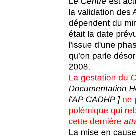
Le
Centre
est act
la validation des
dépendent du mini
était la date pré
l'issue d'une pha
qu’on parle déso
2008.
La gestation du
C
Documentation H
l'AP CADHP ]
ne 
polémique qui re
cette dernière
at
La mise en cause