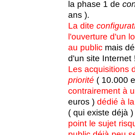
la phase 1 de
con
ans ).
La dite
configurat
l'ouverture d'un l
au public
mais déb
d'un site Internet 
Les acquisitions 
priorité
( 10.000 e
contrairement à 
euros )
dédié à la
( qui existe déjà 
point le sujet risq
public déjà peu s