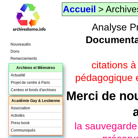
Accueil
> Archive
Analyse P
Documenta
Nouveautés
Dons
Remerciements
citations 
Archives et Mémoires
pédagogique e
Actualité
Projet de centre à Paris
Centres et fonds d'archives
Merci de nou
Académie Gay & Lesbienne
Association
Activités
la sauvegard
Press book
Communiqués