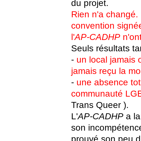
du projet.
Rien n'a changé. 
convention signée
l'
AP-CADHP
n'ont
Seuls résultats ta
-
un local jamais o
jamais reçu la mo
-
une absence tot
communauté LG
Trans Queer ).
L'
AP-CADHP
a la
son incompétence 
prouvé son peu d'