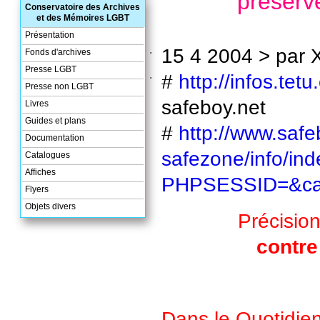
préserve
Conservatoire des Archives
et des Mémoires LGBT
Présentation
.
15 4 2004 > par X
Fonds d'archives
Presse LGBT
.
#
http://infos.tet
Presse non LGBT
safeboy.net
Livres
Guides et plans
#
http://www.safe
Documentation
safezone/info/in
Catalogues
Affiches
PHPSESSID=&ca
Flyers
Objets divers
Précision
contre
Dans le Quotidie