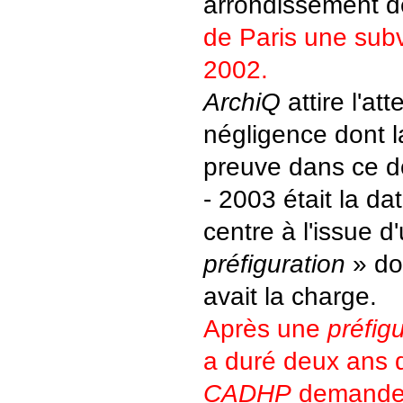
arrondissement d
de Paris une sub
2002.
ArchiQ
attire l'att
négligence dont la
preuve dans ce do
- 2003 était la d
centre à l'issue d
préfiguration
» do
avait la charge.
Après une
préfig
a duré deux ans d
CADHP
demande 