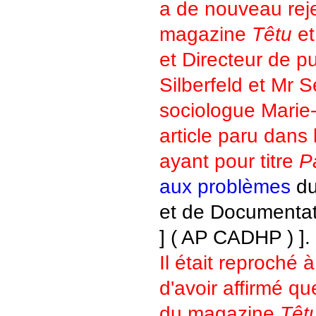
a de nouveau reje
magazine
Têtu
et
et Directeur de p
Silberfeld et Mr S
sociologue Marie-
article paru dans
ayant pour titre
Pa
aux problèmes
du
et de Documentat
] ( AP CADHP ) ].
Il était reproché
d'avoir affirmé qu
du magazine
Têt