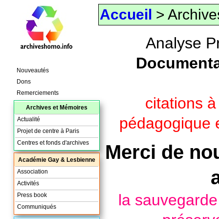
Accueil
> Archive
Analyse P
Documenta
Nouveautés
Dons
Remerciements
citations 
Archives et Mémoires
pédagogique e
Actualité
Projet de centre à Paris
Centres et fonds d'archives
Merci de nou
Académie Gay & Lesbienne
Association
Activités
la sauvegard
Press book
Communiqués