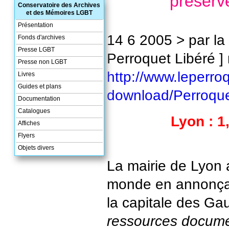
préserve
Conservatoire des Archives
et des Mémoires LGBT
Présentation
14 6 2005 > par la 
Fonds d'archives
Presse LGBT
Perroquet Libéré ] 
Presse non LGBT
http://www.leperro
Livres
Guides et plans
download/Perroque
Documentation
Catalogues
Lyon : 1,
Affiches
Flyers
Objets divers
La mairie de Lyon 
monde en annonçan
la capitale des Ga
ressources docume