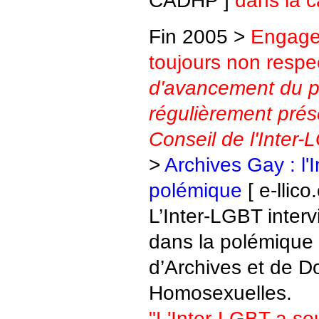
CADHP ]
dans la c
Fin 2005 >
Engag
toujours non respe
d'avancement du pr
régulièrement prés
Conseil de l'Inter-
>
Archives Gay : l'
polémique
[ e-llic
L’Inter-LGBT interv
dans la polémique 
d’Archives et de 
Homosexuelles.
"L'Inter-LGBT a sou