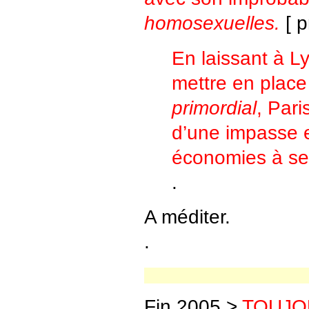
homosexuelles.
[ p
En laissant à L
mettre en place
primordial
, Pari
d’une impasse et
économies à ses
.
A méditer.
.
Fin 2005 >
TOUJO