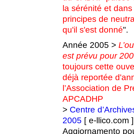
la sérénité et dans
principes de neutral
qu'il s'est donné
".
Année 2005 >
L’ou
est prévu pour 20
toujours cette ouv
déjà reportée d'a
l’Association de Pr
APCADHP
>
Centre d’Archive
2005
[ e-llico.com 
Aggiornamento pou