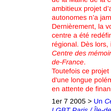
ambitieux projet d
autonomes n’a jama
Dernièrement, la v
centre a été redéfi
régional. Dès lors, i
Centre des mémoir
de-France
.
Toutefois ce projet
d'une longue polém
en attente de fina
1er 7 2005 >
Un
C
LGBT Paris / Île-d