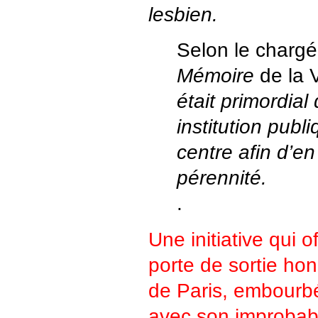
lesbien.
Selon le chargé
Mémoire
de la V
était primordial
institution publ
centre afin d’en
pérennité.
.
Une initiative qui o
porte de sortie hon
de Paris, embourbé
avec son improba