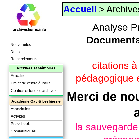
Accueil
> Archive
Analyse P
Documenta
Nouveautés
Dons
Remerciements
citations 
Archives et Mémoires
pédagogique e
Actualité
Projet de centre à Paris
Centres et fonds d'archives
Merci de nou
Académie Gay & Lesbienne
Association
Activités
la sauvegard
Press book
Communiqués