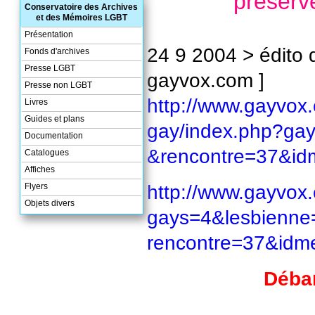
préserve
Conservatoire des Archives
et des Mémoires LGBT
Présentation
24 9 2004 > édito 
Fonds d'archives
Presse LGBT
gayvox.com ]
Presse non LGBT
http://www.gayvox
Livres
Guides et plans
gay/index.php?ga
Documentation
&rencontre=37&i
Catalogues
Affiches
http://www.gayvox
Flyers
Objets divers
gays=4&lesbienn
rencontre=37&id
Déba