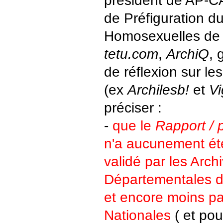
président de AP-C
de Préfiguration d
Homosexuelles de 
tetu.com
,
ArchiQ
, 
de réflexion sur l
(ex
Archilesb!
et
Vi
préciser :
-
que le
Rapport /
n'a aucunement ét
validé par les Arch
Départementales de
et encore moins pa
Nationales
( et pou