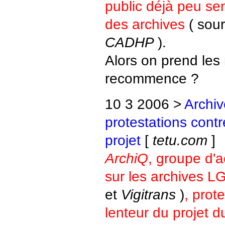
public déjà peu sen
des archives
( sou
CADHP
).
Alors on prend le
recommence ?
10 3 2006 >
Archi
protestations contr
projet
[
tetu.com
]
ArchiQ
, groupe d'a
sur les archives L
et
Vigitrans
)
, prot
lenteur du projet 