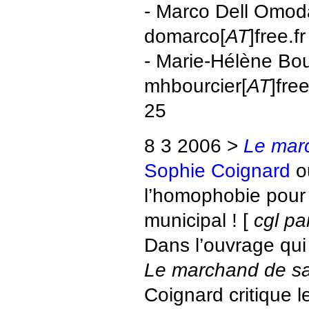
- Marco Dell Omo
domarco[
AT
]free.f
- Marie-Hélène Bou
mhbourcier[
AT
]fre
25
8 3 2006 >
Le mar
Sophie Coignard
ou
l’homophobie pour s
municipal ! [
cgl pa
Dans l’ouvrage qui 
Le marchand de s
Coignard critique l