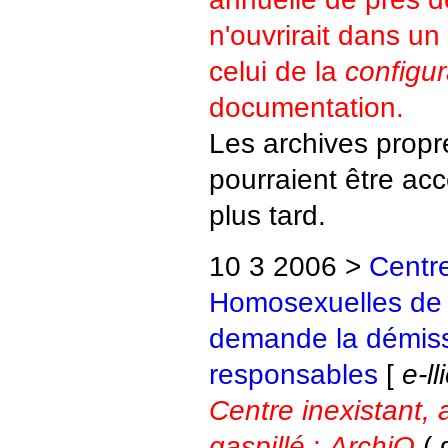
n'ouvrirait dans un
celui de la
configur
documentation.
Les archives propr
pourraient être ac
plus tard.
10 3 2006 >
Centre
Homosexuelles de 
demande la démis
responsables
[
e-l
Centre inexistant, 
gaspillé
:
ArchiQ
( 