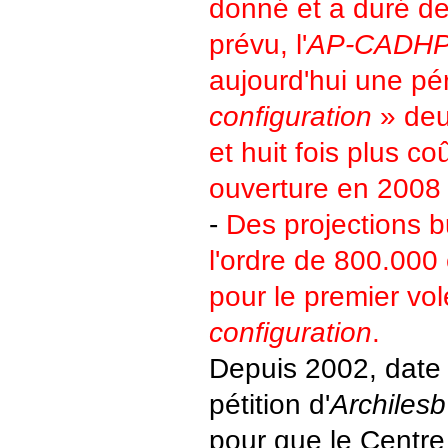
donné et a duré d
prévu, l'
AP-CADH
aujourd'hui une pé
configuration
» deu
et huit fois plus c
ouverture en 2008 
-
Des projections b
l'ordre de 800.000
pour le premier vol
configuration
.
Depuis 2002, date
pétition d'
Archilesb
pour que le Centre