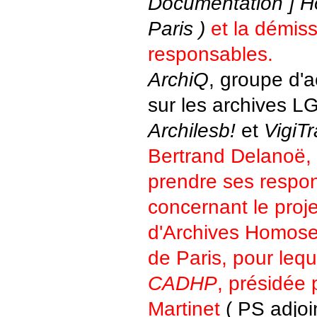
Documentation ] H
Paris )
et la démis
responsables.
ArchiQ
, groupe d'a
sur les archives L
Archilesb!
et
VigiT
Bertrand Delanoë, 
prendre ses respon
concernant le proj
d'Archives Homosex
de Paris, pour lequ
CADHP
, présidée
Martinet
( PS adjoi