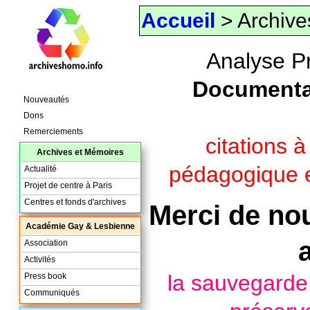
Accueil
> Archive
Analyse P
Documenta
Nouveautés
Dons
Remerciements
citations 
Archives et Mémoires
pédagogique e
Actualité
Projet de centre à Paris
Centres et fonds d'archives
Merci de nou
Académie Gay & Lesbienne
Association
Activités
la sauvegard
Press book
Communiqués