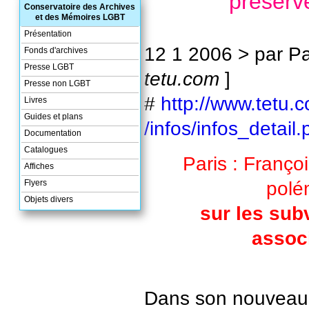
préserve
Conservatoire des Archives
et des Mémoires LGBT
Présentation
12 1 2006 > par Pa
Fonds d'archives
Presse LGBT
tetu.com
]
Presse non LGBT
#
http://www.tetu.
Livres
Guides et plans
/infos/infos_detai
Documentation
Catalogues
Paris : Franço
Affiches
polé
Flyers
Objets divers
sur les sub
assoc
Dans son nouveau 