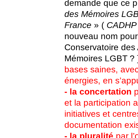
demande que ce pr
des Mémoires LGBT
France
» (
CADHP
nouveau nom pour 
Conservatoire des 
Mémoires LGBT ? 
bases saines, avec
énergies, en s’app
- la concertation
p
et la participation 
initiatives et centr
documentation exis
- la pluralité
par l’