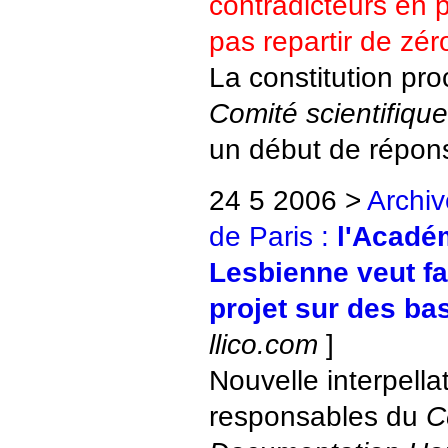
contradicteurs en 
pas repartir de zér
La constitution pr
Comité scientifique
un début de répon
24 5 2006 >
Archi
de Paris :
l'Acadé
Lesbienne veut fai
projet sur des ba
llico.com
]
Nouvelle interpella
responsables du
C