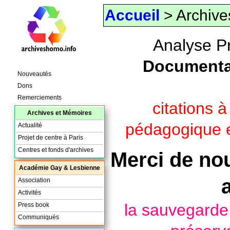
Accueil
> Archive
Analyse P
Documenta
Nouveautés
Dons
Remerciements
citations 
Archives et Mémoires
pédagogique e
Actualité
Projet de centre à Paris
Centres et fonds d'archives
Merci de nou
Académie Gay & Lesbienne
Association
Activités
la sauvegard
Press book
Communiqués