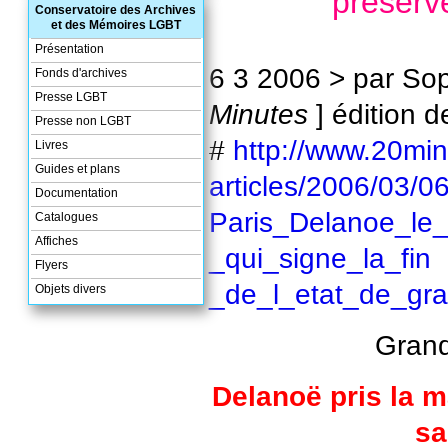
préserve
Conservatoire des Archives
et des Mémoires LGBT
Présentation
6 3 2006 > par Sop
Fonds d'archives
Presse LGBT
Minutes
] édition d
Presse non LGBT
#
http://www.20minu
Livres
Guides et plans
articles/2006/03/06
Documentation
Paris_Delanoe_le_l
Catalogues
Affiches
_qui_signe_la_fin
Flyers
_de_l_etat_de_gr
Objets divers
Grand
Delanoë pris la m
sa