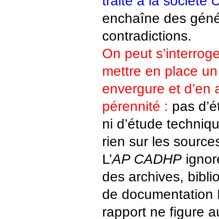
traité à la société
C
enchaîne des génér
contradictions.
On peut s’interroge
mettre en place un
envergure et d’en 
pérennité :
pas d’ét
ni d’étude techniq
rien sur les sourc
L’
AP CADHP
ignor
des archives, bibli
de documentation 
rapport ne figure 