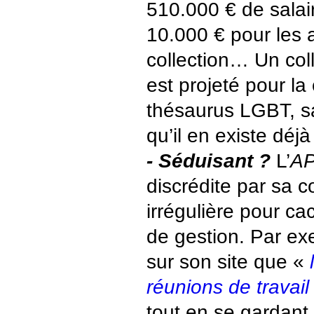
510.000 € de salai
10.000 € pour les 
collection… Un col
est projeté pour la
thésaurus LGBT, s
qu’il en existe déjà
- Séduisant ?
L’
A
discrédite par sa 
irrégulière pour c
de gestion. Par ex
sur son site que «
réunions de travai
tout en se gardant