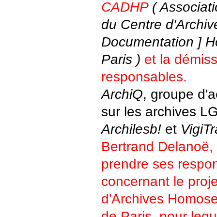
CADHP
( Associati
du Centre d'Archive
Documentation ] H
Paris )
et la démis
responsables.
ArchiQ
, groupe d'a
sur les archives L
Archilesb!
et
VigiT
Bertrand Delanoë, 
prendre ses respon
concernant le proj
d'Archives Homosex
de Paris, pour lequ