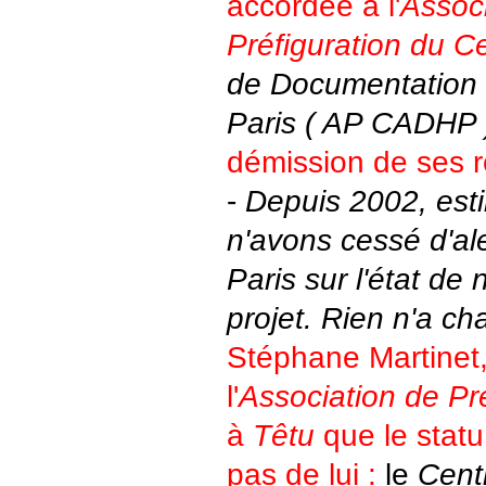
accordée à l'
Assoc
Préfiguration du C
de Documentation
Paris ( AP CADHP )
démission de ses 
-
Depuis 2002, est
n'avons cessé d'ale
Paris sur l'état d
projet. Rien n'a ch
Stéphane Martinet,
l'
Association de Pré
à
Têtu
que le statu
pas de lui :
le
Cent