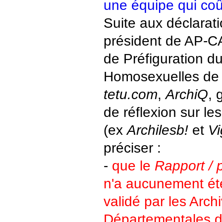
une équipe qui coût
Suite aux déclarati
président de AP-C
de Préfiguration d
Homosexuelles de 
tetu.com
,
ArchiQ
, 
de réflexion sur l
(ex
Archilesb!
et
Vi
préciser :
-
que le
Rapport /
n'a aucunement ét
validé par les Arch
Départementales de