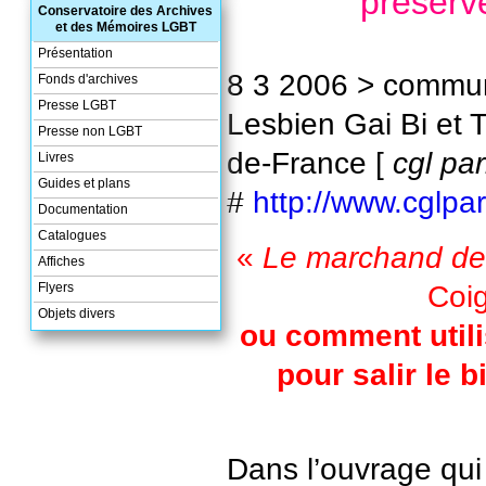
préserve
Conservatoire des Archives
et des Mémoires LGBT
Présentation
8 3 2006 > commu
Fonds d'archives
Presse LGBT
Lesbien Gai Bi et T
Presse non LGBT
de-France [
cgl par
Livres
Guides et plans
#
http://www.cglpar
Documentation
Catalogues
«
Le marchand de
Affiches
Coi
Flyers
Objets divers
ou comment util
pour salir le b
Dans l’ouvrage qui 