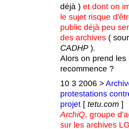
déjà )
et dont on i
le sujet risque d'êt
public déjà peu sen
des archives
( sou
CADHP
).
Alors on prend le
recommence ?
10 3 2006 >
Archi
protestations contr
projet
[
tetu.com
]
ArchiQ
, groupe d'a
sur les archives L