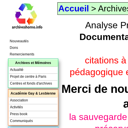
Accueil
> Archive
Analyse P
Documenta
Nouveautés
Dons
Remerciements
citations 
Archives et Mémoires
pédagogique e
Actualité
Projet de centre à Paris
Centres et fonds d'archives
Merci de nou
Académie Gay & Lesbienne
Association
Activités
la sauvegard
Press book
Communiqués