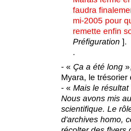
faudra finaleme
mi-2005 pour qu
remette enfin 
Préfiguration
].
.
- «
Ça a été long
»,
Myara, le trésorier 
- «
Mais le résultat
Nous avons mis au 
scientifique. Le rô
d'archives homo, c
récolter des flyers