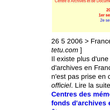
Centre d’Archives et de Docum
2
1er s
2e se
26 5 2006 > France
tetu.com
]
Il existe plus d'un
d'archives en Franc
n'est pas prise en 
officiel
. Lire la suite
Centres des mémo
fonds d'archives 