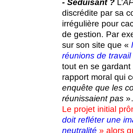
- Séduisant ?
L’
A
discrédite par sa 
irrégulière pour c
de gestion. Par ex
sur son site que «
réunions de travai
tout en se gardant
rapport moral qui 
enquête que les c
réunissaient pas
»
Le projet initial pr
doit refléter une im
neutralité
» alors qu