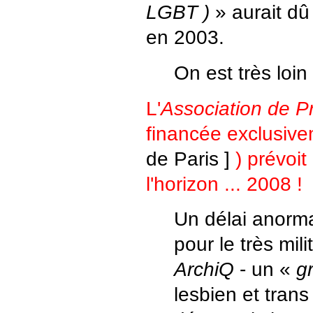
LGBT )
» aurait dû
en 2003.
On est très loi
L'
Association de Pr
financée exclusivem
de Paris ]
) prévoi
l'horizon ... 2008 !
Un délai anorm
pour le très milit
ArchiQ
- un «
g
lesbien et trans