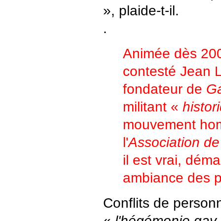
», plaide-t-il.
.
Animée dès 200
contesté Jean L
fondateur de
Ga
militant «
histor
mouvement hom
l'
Association de
il est vrai, dém
ambiance des p
Conflits de person
«
l'hégémonie gay