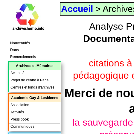
Accueil
> Archive
Analyse P
Documenta
Nouveautés
Dons
Remerciements
citations 
Archives et Mémoires
pédagogique e
Actualité
Projet de centre à Paris
Centres et fonds d'archives
Merci de nou
Académie Gay & Lesbienne
Association
Activités
la sauvegard
Press book
Communiqués