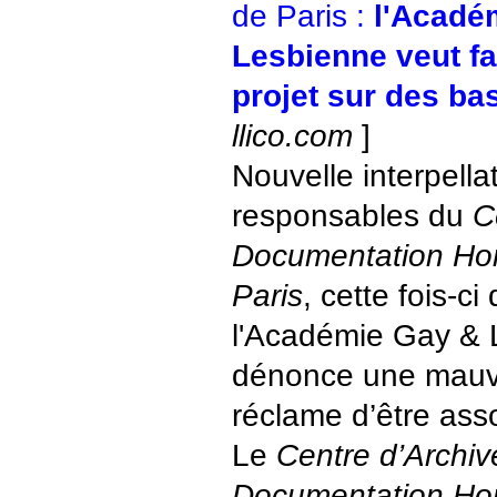
de Paris :
l'Acadé
Lesbienne veut fai
projet sur des ba
llico.com
]
Nouvelle interpella
responsables du
C
Documentation Ho
Paris
, cette fois-ci
l'Académie Gay & 
dénonce une mauva
réclame d’être asso
Le
Centre d’Archiv
Documentation Ho