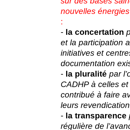
sur des bases sain
nouvelles énergies
:
-
la concertation
p
et la participation 
initiatives et centr
documentation exi
-
la pluralité
par l
CADHP à celles et 
contribué à faire a
leurs revendicatio
-
la transparence
régulière de l’avan