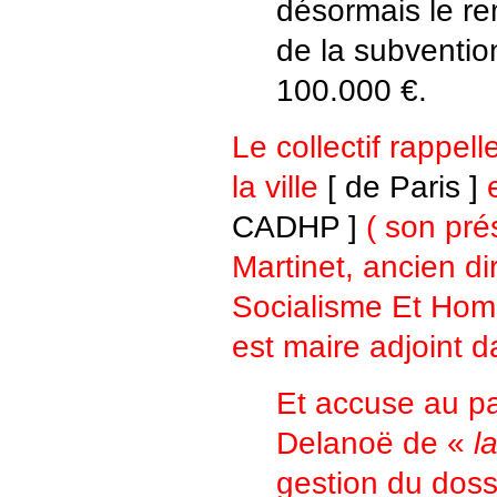
désormais le r
de la subventio
100.000 €.
Le collectif rappell
la ville
[ de Paris ]
CADHP ]
( son pré
Martinet, ancien di
Socialisme Et Hom
est maire adjoint d
Et accuse au p
Delanoë de «
l
gestion du doss