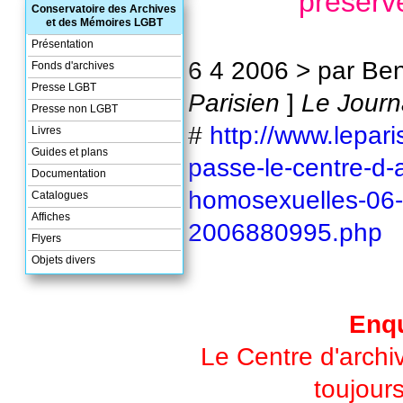
préserve
Conservatoire des Archives
et des Mémoires LGBT
Présentation
6 4 2006 > par Be
Fonds d'archives
Presse LGBT
Parisien
]
Le Journ
Presse non LGBT
#
http://www.leparis
Livres
Guides et plans
passe-le-centre-d-
Documentation
homosexuelles-06
Catalogues
Affiches
2006880995.php
Flyers
Objets divers
Enq
Le Centre d'arch
toujour