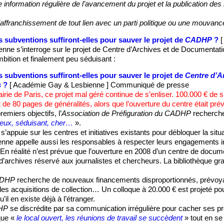
e information régulière de l’avancement du projet et la publication d
l’affranchissement de tout lien avec un parti politique ou une mouvanc
 subventions suffiront-elles pour sauver le projet de
CADHP
?
nne s’interroge sur le projet de Centre d’Archives et de Documentat
bition et finalement peu séduisant :
 subventions suffiront-elles pour sauver le projet de
Centre d’A
s
?
[ Académie Gay & Lesbienne ] Communiqué de presse
airie de Paris, ce projet mal géré continue de s’enliser. 100.000 € de
 de 80 pages de généralités, alors que l’ouverture du centre était pré
remiers objectifs, l’
Association de Préfiguration du CADHP
recherche
ieux, séduisant, cher…
».
 s’appuie sur les centres et initiatives existants pour débloquer la sit
ne appelle aussi les responsables à respecter leurs engagements in
En réalité n’est prévue que l’ouverture en 2008 d’un centre de docum
 d’archives réservé aux journalistes et chercheurs. La bibliothèque gr
ADHP
recherche de nouveaux financements disproportionnés, prévoyan
es acquisitions de collection… Un colloque à 20.000 € est projeté pou
l en existe déjà à l’étranger.
HP
se discrédite par sa communication irrégulière pour cacher ses 
 que «
le local ouvert, les réunions de travail se succèdent
» tout en se