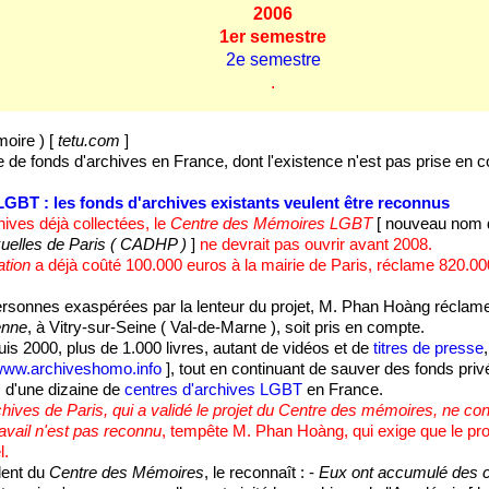
2006
1er semestre
2e semestre
.
oire ) [
tetu.com
]
ne de fonds d'archives en France, dont l'existence n'est pas prise en 
BT : les fonds d'archives existants veulent être reconnus
hives déjà collectées, le
Centre des Mémoires LGBT
[ nouveau nom d
elles de Paris ( CADHP )
]
ne devrait pas ouvrir avant 2008.
ation
a déjà coûté 100.000 euros à la mairie de Paris, réclame 820.0
sonnes exaspérées par la lenteur du projet, M. Phan Hoàng réclame 
enne
, à Vitry-sur-Seine ( Val-de-Marne ), soit pris en compte.
epuis 2000, plus de 1.000 livres, autant de vidéos et de
titres de presse
/www.archiveshomo.info
], tout en continuant de sauver des fonds priv
s d'une dizaine de
centres d'archives LGBT
en France.
chives de Paris, qui a validé le projet du Centre des mémoires, ne con
ravail n'est pas reconnu
, tempête M. Phan Hoàng, qui exige que le pro
l.
dent du
Centre des Mémoires
, le reconnaît : -
Eux ont accumulé des c