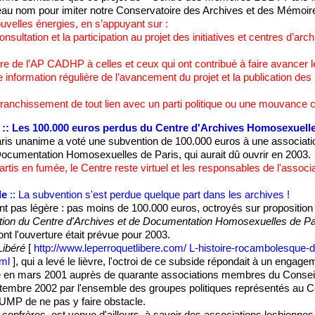
eau nom pour imiter notre Conservatoire des Archives et des Mémoir
velles énergies, en s’appuyant sur :
onsultation et la participation au projet des initiatives et centres d’a
re de l’AP CADHP à celles et ceux qui ont contribué à faire avancer le
 information régulière de l’avancement du projet et la publication d
ffranchissement de tout lien avec un parti politique ou une mouvance c
:: Les 100.000 euros perdus du Centre d'Archives Homosexuell
ris unanime a voté une subvention de 100.000 euros à une associatio
Documentation Homosexuelles de Paris, qui aurait dû ouvrir en 2003.
rtis en fumée, le Centre reste virtuel et les responsables de l'assoc
le
:: La subvention s'est perdue quelque part dans les archives !
ant pas légère : pas moins de 100.000 euros, octroyés sur proposition 
ation du Centre d'Archives et de Documentation Homosexuelles de Par
dont l'ouverture était prévue pour 2003.
Libéré
[
http://www.leperroquetlibere.com/ L-histoire-rocambolesque
tml
], qui a levé le lièvre, l'octroi de ce subside répondait à un engage
ë en mars 2001 auprès de quarante associations membres du Conseil 
eptembre 2002 par l'ensemble des groupes politiques représentés au C
MP de ne pas y faire obstacle.
s confrères, est venue d'ailleurs, à savoir des associations lesbienne