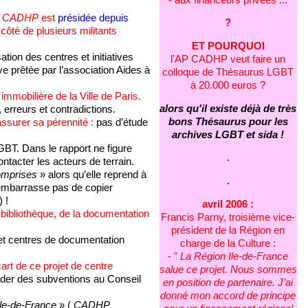
 CADHP
est
présidée depuis
?
 côté de plusieurs militants
ET POURQUOI
sation des centres et initiatives
l'AP CADHP veut faire un
e prêtée par l’association Aides à
colloque de Thésaurus LGBT
à 20.000 euros ?
 immobilière de la Ville de Paris.
alors qu'il existe déjà de très
 erreurs et contradictions.
bons Thésaurus pour les
ssurer sa pérennité :
pas d’étude
archives LGBT et sida !
BT. Dans le rapport ne figure
.
ntacter les acteurs de terrain.
comprises
» alors qu’elle reprend à
.
’embarrasse pas de copier
 !
avril 2006 :
e bibliothèque, de la documentation
Francis Parny, troisième vice-
président de la Région en
et centres de documentation
charge de la Culture :
- "
La Région Ile-de-France
art de ce projet de centre
salue ce projet. Nous sommes
er des subventions au Conseil
en position de partenaire. J’ai
donné mon accord de principe
le-de-France
» (
CADHP