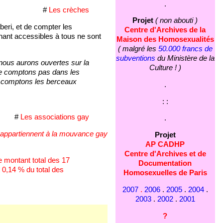
.
#
Les crèches
Projet
( non abouti )
eri, et de compter les
Centre d'Archives de la
nant accessibles à tous ne sont
Maison des Homosexualités
( malgré les
50.000 francs de
subventions
du Ministère de la
nous aurons ouvertes sur la
Culture ! )
ne comptons pas dans les
s comptons les berceaux
.
: :
#
Les associations gay
.
es appartiennent à la mouvance gay
Projet
AP CADHP
Centre d'Archives et de
e montant total des 17
Documentation
0,14 % du total des
Homosexuelles de Paris
2007
.
2006
.
2005
.
2004
.
2003
.
2002
.
2001
?