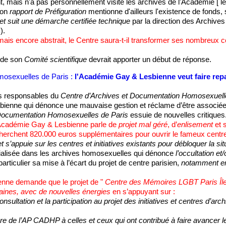
, mais n'a pas personnellement visité les archives de l'Académie [ l
son
rapport de Préfiguration
mentionne d'ailleurs l'existence de fonds, s
jet suit une démarche certifiée technique
par la direction des Archives
).
mais encore abstrait, le Centre saura-t-il transformer ses nombreux c
e de son
Comité scientifique
devrait apporter un début de réponse.
osexuelles de Paris :
l'Académie Gay & Lesbienne veut faire repar
es responsables du
Centre d’Archives et Documentation Homosexuell
ienne qui dénonce une mauvaise gestion et réclame d’être associée 
 Documentation Homosexuelles de Paris
essuie de nouvelles critiques
Académie Gay & Lesbienne parle de
projet mal géré
, d’
enlisement
et s
herchent 820.000 euros supplémentaires pour ouvrir le fameux centre
t s’appuie sur les centres et initiatives existants pour débloquer la si
cialisée dans les archives homosexuelles qui dénonce
l’occultation et
articulier sa mise à l’écart du projet de centre parisien,
notamment en 
nne demande que le projet de "
Centre des Mémoires LGBT Paris Îl
aines, avec de nouvelles énergies
en s’appuyant sur :
onsultation et la participation au projet des initiatives et centres d’a
ure de l’AP CADHP à celles et ceux qui ont contribué à faire avancer le