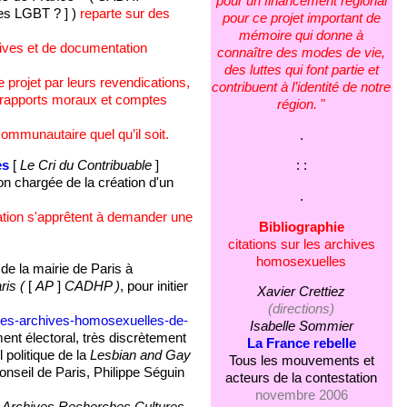
pour un financement régional
es LGBT ? ] )
reparte sur des
pour ce projet important de
mémoire qui donne à
rchives et de documentation
connaître des modes de vie,
des luttes qui font partie et
 projet par leurs revendications,
contribuent à l’identité de notre
es rapports moraux et comptes
région.
"
ommunautaire quel qu’il soit.
.
es
[
Le Cri du Contribuable
]
: :
n chargée de la création d'un
.
iation s'apprêtent à demander une
Bibliographie
citations sur les archives
homosexuelles
de la mairie de Paris à
is (
[
AP
]
CADHP )
, pour initier
Xavier Crettiez
(directions)
-des-archives-homosexuelles-de-
Isabelle Sommier
ment électoral, très discrètement
La France rebelle
politique de la
Lesbian and Gay
Tous les mouvements et
onseil de Paris, Philippe Séguin
acteurs de la contestation
novembre 2006
s
Archives Recherches Cultures