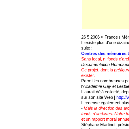
26 5 2006 > France ( Mém
Il existe plus d'une dizai
suite :
Centres des mémoires LG
Sans local, ni fonds d'arc
Documentation Homosexu
Ce projet, dont la
préfigur
exister.
Parmi les nombreuses per
l'
Académie Gay et Lesbi
Il aurait déjà collecté, d
sur son site Web [
http:/
Il recense également plu
-
Mais la direction des ar
fonds d'archives. Notre t
et un rapport moral annue
Stéphane Martinet, prési