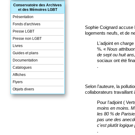
Conservatoire des Archives
et des Mémoires LGBT
Présentation
Fonds d'archives
Sophie Coignard accuse l
Presse LGBT
logements neufs, et de ne
Presse non LGBT
L'adjoint en charg
Livres
%. «
Nous attribuon
Guides et plans
de sept ou huit ans
sociaux ont été fi
Documentation
.
Catalogues
Affiches
Flyers
Selon l'auteure, la pollu
Objets divers
collaborateurs travaillant
Pour l'adjoint ( Ve
moins en moins. Ma
les 80 % de Parisie
pas une des anecdot
c'est plutôt logique
.