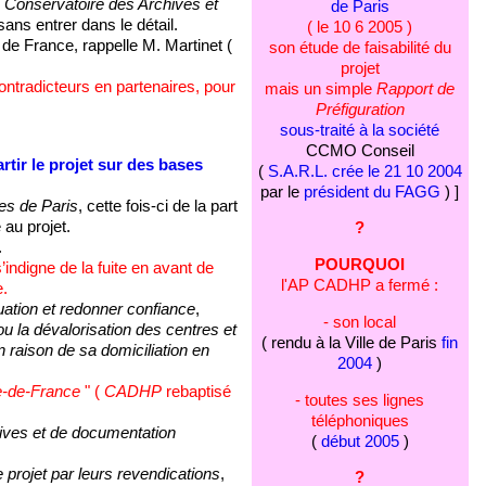
e
Conservatoire des Archives et
de Paris
ans entrer dans le détail.
( le 10 6 2005 )
 de France, rappelle M. Martinet (
son étude de faisabilité du
projet
ontradicteurs en partenaires, pour
mais un simple
Rapport de
Préfiguration
sous-traité à la société
CCMO Conseil
tir le projet sur des bases
(
S.A.R.L. crée le 21 10 2004
par le
président du FAGG
) ]
es de Paris
, cette fois-ci de la part
au projet.
?
.
POURQUOI
’indigne de la fuite en avant de
l'AP CADHP a fermé :
.
tuation et redonner confiance
,
- son local
/ou la dévalorisation des centres et
( rendu à la Ville de Paris
fin
raison de sa domiciliation en
2004
)
e-de-France
" (
CADHP
rebaptisé
- toutes ses lignes
téléphoniques
rchives et de documentation
(
début 2005
)
 projet par leurs revendications
,
?