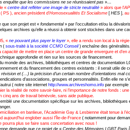
s enquête que les commissions ne se réunissaient pas
»…
 le «
centre doit refléter une image de stricte neutralité
» alors que l’
AP
( PS ), ancien président d’
Homosexualités Et Socialisme
[
HES
]
, au
 que son projet est «
fondamental
» par l’occultation et/ou la dévalori
uelques archives qu’elle a réussi à obtenir sont stockées dans une cav
05, «
ne pouvant plus payer le loyer
», elle a rendu son local à la régie
n
(
sous-traité à la société
CCMO Conseil
) enchaîne des généralités,
la capacité de mettre en place un centre de grande envergure et d’en a
 technique approfondie et rien sur les sources de financement.
du monde des archives, bibliothèques et centres de documentation LG
nement et du financement des centres existants : il serait utile de co
a révision et (…) la précision d’un certain nombre d’orientations mal 
ndications d’associations, groupes et personnalités. Enfin elle ne s
autrui ( notre site internet
http://www.archiveshomo.info
par exemple )
ier la réalité de notre savoir-faire, ni l’importance de notre fonds : un
n cinq ans de travail bénévole, sans aide publique.
emblé une documentation spécifique sur les archives, bibliothèques 
anger.
miciliation en banlieue, l’Académie Gay & Lesbienne était tenue à l’éc
d aujourd’hui englober aussi l’Île-de-France
( notamment pour demand
ne pourra plus se faire sans concertation avec nous !
nne demande que ce projet de «
Centre des Mémoires LGBT Paris Î