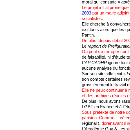
moral qui constate «
aprè
Le projet initial prône que
2003
par un maire adjoint 
socialistes.
Elle cherche à convaincre
existants alors que les q
Pantin.
De plus, depuis début 20
Le
rapport de Préfiguratio
On peut s’interroger sur 
de faisabilité, ni d’étude
L’
AP CADHP
ignore tout 
aucune analyse du fonction
Sur son site, elle feint «
l
son compte certaines reve
grossièrement le travail d’
Elle ne peux continuer à n
et des archives réunies e
De plus, nous avons rass
LGBT en France et à l’étr
Sous prétexte de notre do
parisien. Comme il préten
régional )
, dorénavant il 
L’Académie Gay & Lesbie