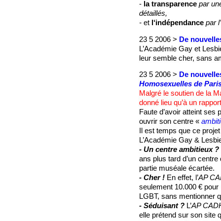
-
la transparence
par un
détaillés,
-
et
l‘indépendance
par 
23 5 2006 >
De nouvelles
L’Académie Gay et Lesbie
leur semble cher, sans am
23 5 2006 >
De nouvelles
Homosexuelles de Pari
Malgré le soutien de la M
donné lieu qu’à un rapport
Faute d’avoir atteint ses p
ouvrir son centre «
ambit
Il est temps que ce projet
L’Académie Gay & Lesbien
- Un centre ambitieux ?
ans plus tard d’un centre
partie muséale écartée.
- Cher !
En effet, l’
AP C
seulement 10.000 € pour l
LGBT, sans mentionner qu’i
- Séduisant ?
L’
AP CAD
elle prétend sur son site