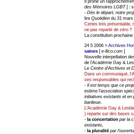
Il prône un rapprochement
des Mémoires LGBT
] : 
-
Dès le départ, notre pro
lire
Quotidien
du 31 mars 
Certes très présentable, 
ne pas repartir de zéro ?
La constitution prochain
24 5 2006 >
Archives Hom
saines
[
e-llico.com
]
Nouvelle interpellation d
de l'Académie Gay & Lesb
Le
Centre d’Archives et
Dans un communiqué, l'
ses responsables qui rec
-
Il est temps que ce proje
estime l’association spé
initiatives existants
et en p
banlieue
.
L’Académie Gay & Lesbie
) reparte
sur des bases s
-
la concertation
par la c
existants
,
-
la pluralité
par l’ouvert