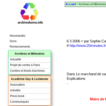
Accueil
> Archives et Mémoire
Nouveautés
6 3 2006 > par Sophie Cai
Dons
#
http://www.20minutes.f
Remerciements
Archives et Mémoires
Actualité
Projet de centre à Paris
Centres et fonds d'archives
Dans
Le marchand de sa
Explications
Académie Gay & Lesbienne
.
Association
Activités
Press book
Maire de 
Communiqués