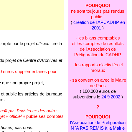
POURQUOI
ne sont toujours pas rendus
public :
(
création de l'APCADHP en
2001
)
- les bilans comptables
et les comptes de résultats
compte par le projet
officiel
. Lire la
de l'Association de
Préfiguration du CADHP
u projet de
Centre d’Archives et
- les rapports d'activités et
moraux
00 euros supplémentaires pour
- sa convention avec le Maire
que son propre projet,
de Paris
( 100.000 euros de
, et publie les articles de journaux
subventions le
24 9 2002
)
és.
?
naît pas l'existence des autres
jet «
officiel
» publie ses comptes
POURQUOI
l'Association de Préfiguration
hoses, pas nous.
N 'A PAS REMIS à la Mairie