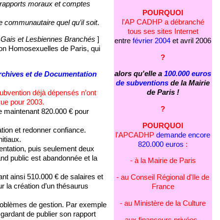
es rapports moraux et comptes
POURQUOI
l'AP CADHP a débranché
e communautaire quel qu’il soit
.
tous ses sites Internet
[
Gais et Lesbiennes Branchés
]
entre
février 2004
et avril 2006
ion Homosexuelles de Paris, qui
?
alors qu'elle a
100.000 euros
rchives et de Documentation
de subventions
de la Mairie
de Paris !
 subvention déjà dépensés n’ont
vue pour 2003.
?
 maintenant 820.000 € pour
POURQUOI
uation et redonner confiance.
l'APCADHP
demande encore
itiaux.
820.000 euros
:
entation, puis seulement deux
and public est abandonnée et la
- à la Mairie de Paris
t ainsi 510.000 € de salaires et
- au Conseil Régional d'Ile de
r la création d’un thésaurus
France
- au Ministère de la Culture
problèmes de gestion. Par exemple
 gardant de publier son rapport
- aux financeurs privées ...