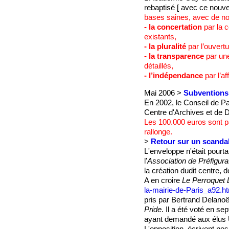
rebaptisé [ avec ce nouv
bases saines, avec de nou
- la concertation
par la c
existants,
- la pluralité
par l’ouvertu
- la transparence
par une
détaillés,
- l’indépendance
par l’a
Mai 2006 >
Subventions 
En 2002, le Conseil de Pa
Centre d'Archives et de 
Les 100.000 euros sont pa
rallonge.
>
Retour sur un scanda
L'enveloppe n'était pourt
l'
Association de Préfigur
la création dudit centre, 
A en croire
Le Perroquet 
la-mairie-de-Paris_a92.h
pris par Bertrand Delano
Pride
. Il a été voté en s
ayant demandé aux élus U
L'opposition, écrivent no