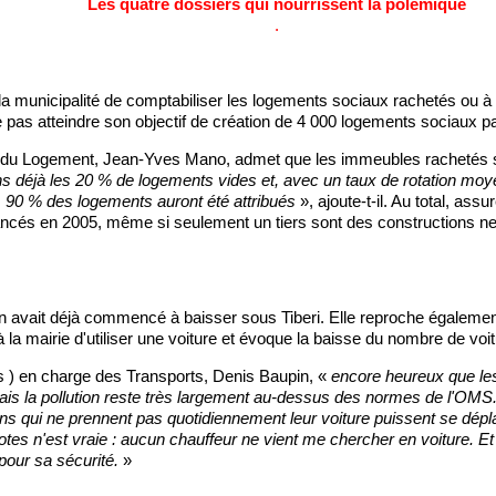
Les quatre dossiers qui nourrissent la polémique
.
a municipalité de comptabiliser les logements sociaux rachetés ou 
 pas atteindre son objectif de création de 4 000 logements sociaux pa
e du Logement, Jean-Yves Mano, admet que les immeubles rachetés 
s déjà les 20 % de logements vides et, avec un taux de rotation moy
, 90 % des logements auront été attribués
», ajoute-t-il. Au total, assu
nancés en 2005, même si seulement un tiers sont des constructions n
tion avait déjà commencé à baisser sous Tiberi. Elle reproche égaleme
 à la mairie d'utiliser une voiture et évoque la baisse du nombre de vo
rts ) en charge des Transports, Denis Baupin, «
encore heureux que les
is la pollution reste très largement au-dessus des normes de l'OMS.
ns qui ne prennent pas quotidiennement leur voiture puissent se dépl
es n'est vraie : aucun chauffeur ne vient me chercher en voiture. Et 
 pour sa sécurité.
»