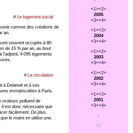
<
1
><
2
>
2005
#
Le logement social
<
3
><
4
>
à venir comme des créations de
<
1
><
2
>
r an.
2004
<
3
><
4
>
sont souvent occupés à 80
en de 15 % par an, au bout
<
1
><
2
>
re l'adjoint, 4 095 logements
2003
euves.
<
3
><
4
>
<
1
><
2
>
#
La circulation
2002
<
3
><
4
>
nt à Delanoë et à ses
itures immatriculées à Paris.
<
1
><
2
>
2001
 moteurs polluent de
<
3
><
4
>
 Il est donc nécessaire que
acer facilement. De plus,
.
que le maire en utilise une,
: :